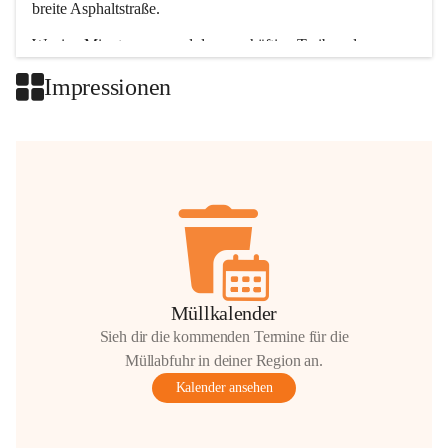
breite Asphaltstraße. 
Wenige Minuten nur, und das geschäftige Treiben der 
Talgemeinden sorgt für abwechslungsreiche Möglichkeiten.
Impressionen
+2
Müllkalender
Sieh dir die kommenden Termine für die
Müllabfuhr in deiner Region an.
Kalender ansehen