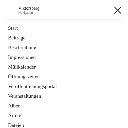
Viktorsberg
Navigation
Viktorsberg
Start
Beiträge
Gemeindepolitik
Beschreibung
1 Schnellzugriff
Impressionen
Bürgerservice
10 Schnellzugriffe
Müllkalender
Öffnungszeiten
+8
Veröffentlichungsportal
Veranstaltungen
Alben
Artikel
Hauptadresse
Dateien