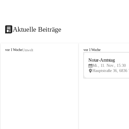
Aktuelle Beiträge
V
V
vor 1 Woche
vor 1 Woche
Umwelt
i
i
k
k
Notar-Amtstag
t
t
Mi., 11. Nov., 15:30
o
o
r
r
s
s
b
b
e
e
r
r
g
g