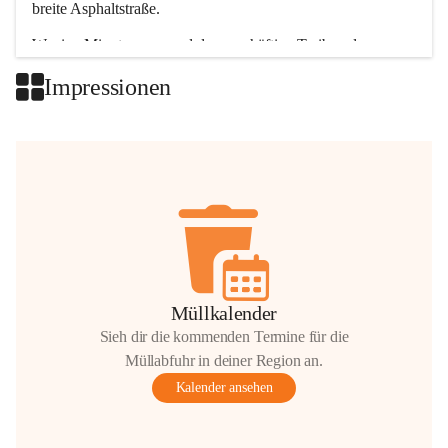
breite Asphaltstraße. 
Wenige Minuten nur, und das geschäftige Treiben der 
Talgemeinden sorgt für abwechslungsreiche Möglichkeiten.
Impressionen
+2
Müllkalender
Sieh dir die kommenden Termine für die
Müllabfuhr in deiner Region an.
Kalender ansehen