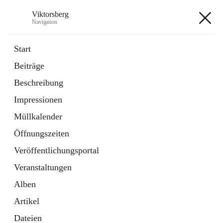
Viktorsberg
Navigation
Viktorsberg
Start
Beiträge
Gemeindepolitik
Beschreibung
1 Schnellzugriff
Impressionen
Bürgerservice
10 Schnellzugriffe
Müllkalender
Öffnungszeiten
+8
Veröffentlichungsportal
Veranstaltungen
Alben
Artikel
Hauptadresse
Dateien