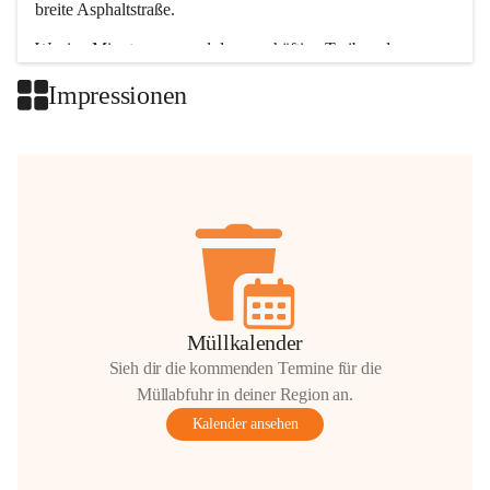
breite Asphaltstraße. 
Wenige Minuten nur, und das geschäftige Treiben der 
Talgemeinden sorgt für abwechslungsreiche Möglichkeiten.
Impressionen
+2
Müllkalender
Sieh dir die kommenden Termine für die
Müllabfuhr in deiner Region an.
Kalender ansehen