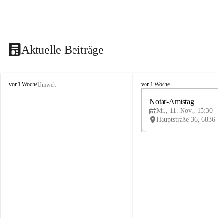
Aktuelle Beiträge
V
V
vor 1 Woche
vor 1 Woche
Umwelt
i
i
k
k
Notar-Amtstag
t
t
Mi., 11. Nov., 15:30
o
o
r
r
s
s
b
b
e
e
r
r
g
g