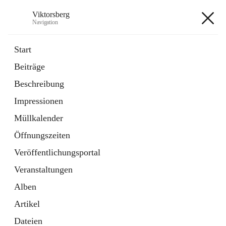
Viktorsberg
Navigation
Viktorsberg
Start
Beiträge
Gemeindepolitik
Beschreibung
1 Schnellzugriff
Impressionen
Bürgerservice
10 Schnellzugriffe
Müllkalender
Öffnungszeiten
+8
Veröffentlichungsportal
Veranstaltungen
Alben
Artikel
Hauptadresse
Dateien