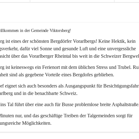
willkommen in der Gemeinde Viktorsberg!
rg ist eines der schönsten Bergdörfer Vorarlbergs! Keine Hektik, kein 
verkehr, dafür viel Sonne und gesunde Luft und eine unvergessliche 
icht über das Vorarlberger Rheintal bis weit in die Schweizer Bergwel
rg ist keineswegs ein Ferienort mit dem üblichen Stress und Trubel. R
eit sind als gegebene Vorteile eines Bergdofes geblieben. 
f eignet sich auch besonders als Ausgangspunkt für Besichtigungsfahrt
rlberg und in die benachbarte Schweiz. 
ns Tal führt über eine auch für Busse problemlose breite Asphaltstraße.
nuten nur, und das geschäftige Treiben der Talgemeinden sorgt für 
ungsreiche Möglichkeiten.