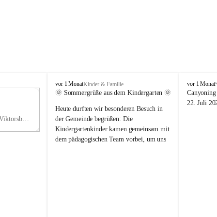
V
V
vor 1 Monat
vor 1 Monat
Kinder & Familie
i
i
🌞 Sommergrüße aus dem Kindergarten 🌞
Canyoning 
k
k
11
22. Juli 20
Heute durften wir besonderen Besuch in 
t
t
NO
o
o
Hauptstraße 36, 6836 Viktorsberg, AUT
der Gemeinde begrüßen: Die 
V
r
r
Kindergartenkinder kamen gemeinsam mit 
s
s
dem pädagogischen Team vorbei, um uns 
b
b
einen schönen Sommer zu wünschen.
e
e
r
r
Vielen Dank für diese liebe Überraschung 
g
g
und die fröhlichen Sommergrüße! Wir 
wünschen allen Kindern, ihren Familien 
sowie dem gesamten Kindergarten-Team 
erholsame, sonnige und wunderschöne 
Sommerferien. 🌼☀️