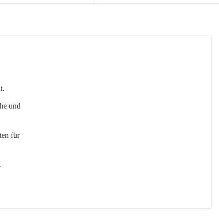
t. 
uhe und 
en für 
 