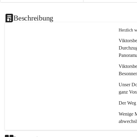
Beschreibung
Herzlich 
Viktorsbe
Durchzugs
Panoramas
Viktorsbe
Besonnenh
Unser Dor
ganz Vora
Der Weg i
Wenige Mi
abwechsl