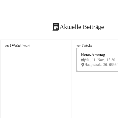
Aktuelle Beiträge
V
V
vor 1 Woche
vor 1 Woche
Umwelt
i
i
k
k
Notar-Amtstag
t
t
Mi., 11. Nov., 15:30
o
o
r
r
s
s
b
b
e
e
r
r
g
g