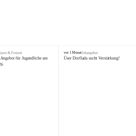
V
vor 1 Monat
Sport & Freizeit
Jobangebot
i
Angebot für Jugendliche am 
Üser Dorflada sucht Verstärkung! 
k
26
t
o
r
s
b
e
r
g