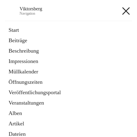
Viktorsberg
Navigation
Viktorsberg
Start
Beiträge
Gemeindepolitik
Beschreibung
1 Schnellzugriff
Impressionen
Bürgerservice
10 Schnellzugriffe
Müllkalender
Öffnungszeiten
+8
Veröffentlichungsportal
Veranstaltungen
Alben
Artikel
Hauptadresse
Dateien