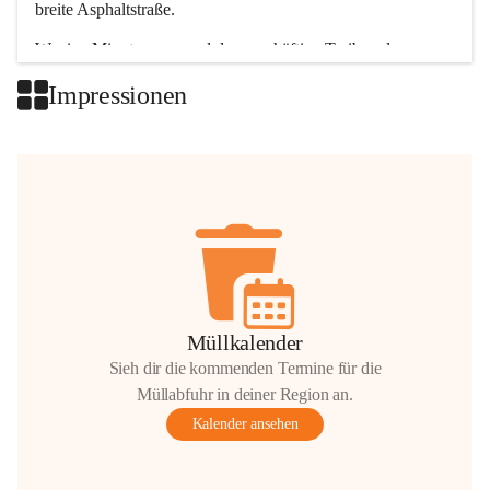
breite Asphaltstraße. 
Wenige Minuten nur, und das geschäftige Treiben der 
Talgemeinden sorgt für abwechslungsreiche Möglichkeiten.
Impressionen
+2
Müllkalender
Sieh dir die kommenden Termine für die
Müllabfuhr in deiner Region an.
Kalender ansehen