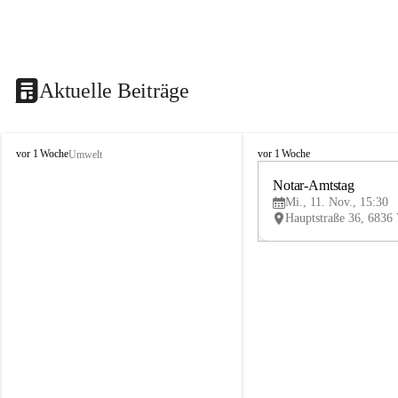
Aktuelle Beiträge
V
V
vor 1 Woche
vor 1 Woche
Umwelt
i
i
k
k
Notar-Amtstag
t
t
Mi., 11. Nov., 15:30
o
o
r
r
s
s
b
b
e
e
r
r
g
g