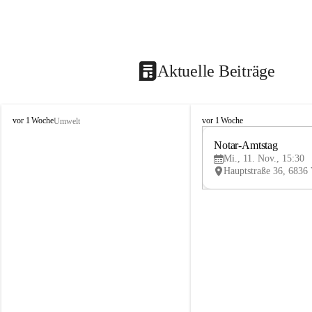
Aktuelle Beiträge
V
V
vor 1 Woche
vor 1 Woche
Umwelt
i
i
k
k
Notar-Amtstag
t
t
Mi., 11. Nov., 15:30
o
o
r
r
s
s
b
b
e
e
r
r
g
g