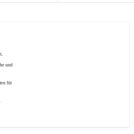
t. 
uhe und 
en für 
 