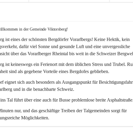
willkommen in der Gemeinde Viktorsberg!
rg ist eines der schönsten Bergdörfer Vorarlbergs! Keine Hektik, kein 
verkehr, dafür viel Sonne und gesunde Luft und eine unvergessliche 
icht über das Vorarlberger Rheintal bis weit in die Schweizer Bergwel
rg ist keineswegs ein Ferienort mit dem üblichen Stress und Trubel. R
eit sind als gegebene Vorteile eines Bergdofes geblieben. 
f eignet sich auch besonders als Ausgangspunkt für Besichtigungsfahrt
rlberg und in die benachbarte Schweiz. 
ns Tal führt über eine auch für Busse problemlose breite Asphaltstraße.
nuten nur, und das geschäftige Treiben der Talgemeinden sorgt für 
ungsreiche Möglichkeiten.