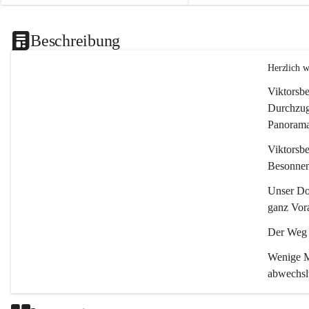
Beschreibung
Herzlich 
Viktorsbe
Durchzugs
Panoramas
Viktorsbe
Besonnenh
Unser Dor
ganz Vora
Der Weg i
Wenige Mi
abwechsl