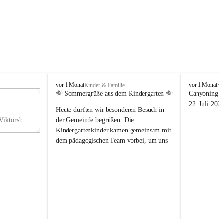
V
V
vor 1 Monat
vor 1 Monat
Kinder & Familie
i
i
🌞 Sommergrüße aus dem Kindergarten 🌞
Canyoning 
k
k
11
22. Juli 20
Heute durften wir besonderen Besuch in 
t
t
NO
o
o
Hauptstraße 36, 6836 Viktorsberg, AUT
der Gemeinde begrüßen: Die 
V
r
r
Kindergartenkinder kamen gemeinsam mit 
s
s
dem pädagogischen Team vorbei, um uns 
b
b
einen schönen Sommer zu wünschen.
e
e
r
r
Vielen Dank für diese liebe Überraschung 
g
g
und die fröhlichen Sommergrüße! Wir 
wünschen allen Kindern, ihren Familien 
sowie dem gesamten Kindergarten-Team 
erholsame, sonnige und wunderschöne 
Sommerferien. 🌼☀️