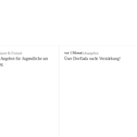
V
vor 1 Monat
Sport & Freizeit
Jobangebot
i
Angebot für Jugendliche am 
Üser Dorflada sucht Verstärkung! 
k
26
t
o
r
s
b
e
r
g