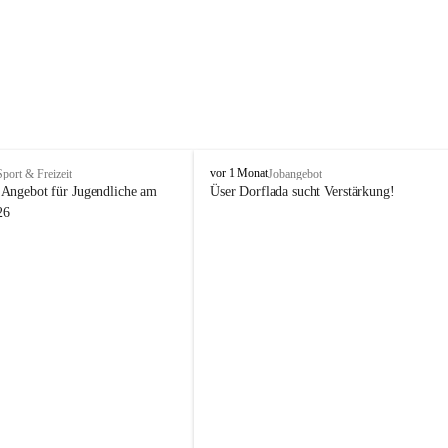
V
vor 1 Monat
Sport & Freizeit
Jobangebot
i
Angebot für Jugendliche am 
Üser Dorflada sucht Verstärkung! 
k
26
t
o
r
s
b
e
r
g