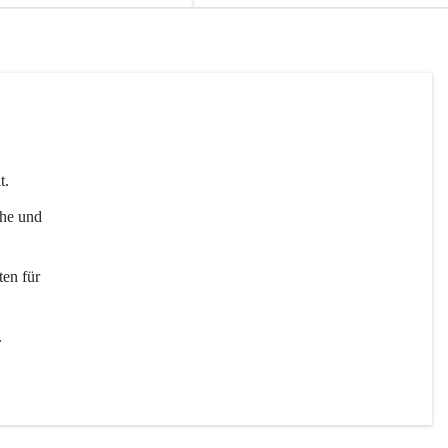
t. 
uhe und 
en für 
 