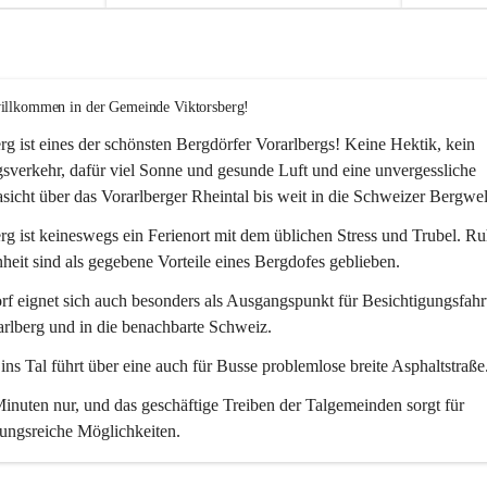
willkommen in der Gemeinde Viktorsberg!
rg ist eines der schönsten Bergdörfer Vorarlbergs! Keine Hektik, kein 
verkehr, dafür viel Sonne und gesunde Luft und eine unvergessliche 
icht über das Vorarlberger Rheintal bis weit in die Schweizer Bergwel
rg ist keineswegs ein Ferienort mit dem üblichen Stress und Trubel. R
eit sind als gegebene Vorteile eines Bergdofes geblieben. 
f eignet sich auch besonders als Ausgangspunkt für Besichtigungsfahrt
rlberg und in die benachbarte Schweiz. 
ns Tal führt über eine auch für Busse problemlose breite Asphaltstraße.
nuten nur, und das geschäftige Treiben der Talgemeinden sorgt für 
ungsreiche Möglichkeiten.