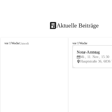
Aktuelle Beiträge
V
V
vor 1 Woche
vor 1 Woche
Umwelt
i
i
k
k
Notar-Amtstag
t
t
Mi., 11. Nov., 15:30
o
o
r
r
s
s
b
b
e
e
r
r
g
g