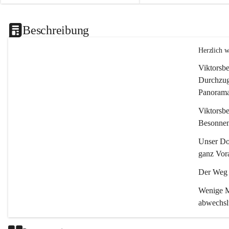
Beschreibung
Herzlich 
Viktorsbe
Durchzugs
Panoramas
Viktorsbe
Besonnenh
Unser Dor
ganz Vora
Der Weg i
Wenige Mi
abwechsl