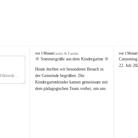
V
V
vor 1 Monat
vor 1 Monat
Kinder & Familie
i
i
🌞 Sommergrüße aus dem Kindergarten 🌞
Canyoning 
k
k
11
22. Juli 20
Heute durften wir besonderen Besuch in 
t
t
NO
o
o
Hauptstraße 36, 6836 Viktorsberg, AUT
der Gemeinde begrüßen: Die 
V
r
r
Kindergartenkinder kamen gemeinsam mit 
s
s
dem pädagogischen Team vorbei, um uns 
b
b
einen schönen Sommer zu wünschen.
e
e
r
r
Vielen Dank für diese liebe Überraschung 
g
g
und die fröhlichen Sommergrüße! Wir 
wünschen allen Kindern, ihren Familien 
sowie dem gesamten Kindergarten-Team 
erholsame, sonnige und wunderschöne 
Sommerferien. 🌼☀️