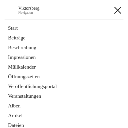
Viktorsberg
Navigation
Viktorsberg
Start
Beiträge
Gemeindepolitik
Beschreibung
1 Schnellzugriff
Impressionen
Bürgerservice
10 Schnellzugriffe
Müllkalender
Öffnungszeiten
+8
Veröffentlichungsportal
Veranstaltungen
Alben
Artikel
Hauptadresse
Dateien