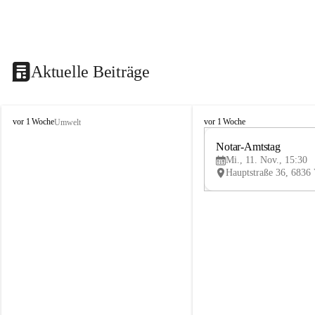
Aktuelle Beiträge
V
V
vor 1 Woche
vor 1 Woche
Umwelt
i
i
k
k
Notar-Amtstag
t
t
Mi., 11. Nov., 15:30
o
o
r
r
s
s
b
b
e
e
r
r
g
g