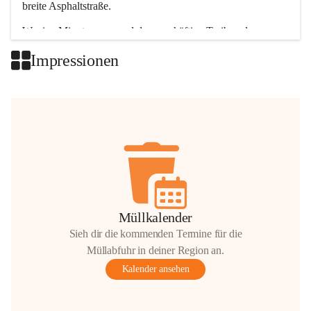
breite Asphaltstraße. 
Wenige Minuten nur, und das geschäftige Treiben der 
Talgemeinden sorgt für abwechslungsreiche Möglichkeiten.
Impressionen
+2
Müllkalender
Sieh dir die kommenden Termine für die
Müllabfuhr in deiner Region an.
Kalender ansehen