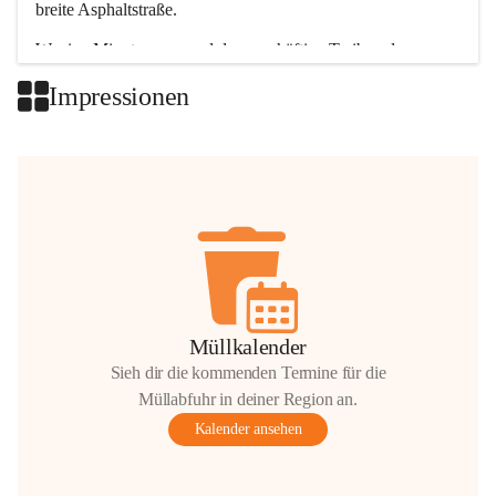
breite Asphaltstraße. 
Wenige Minuten nur, und das geschäftige Treiben der 
Talgemeinden sorgt für abwechslungsreiche Möglichkeiten.
Impressionen
+2
Müllkalender
Sieh dir die kommenden Termine für die
Müllabfuhr in deiner Region an.
Kalender ansehen