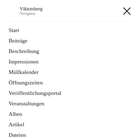
Viktorsberg
Navigation
Viktorsberg
Start
Beiträge
Gemeindepolitik
Beschreibung
1 Schnellzugriff
Impressionen
Bürgerservice
10 Schnellzugriffe
Müllkalender
Öffnungszeiten
+8
Veröffentlichungsportal
Veranstaltungen
Alben
Artikel
Hauptadresse
Dateien