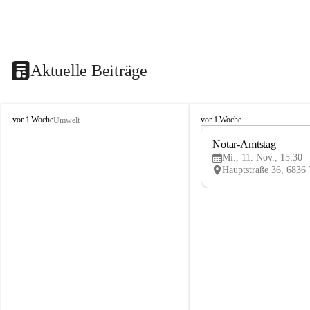
Aktuelle Beiträge
V
V
vor 1 Woche
vor 1 Woche
Umwelt
i
i
k
k
Notar-Amtstag
t
t
Mi., 11. Nov., 15:30
o
o
r
r
s
s
b
b
e
e
r
r
g
g