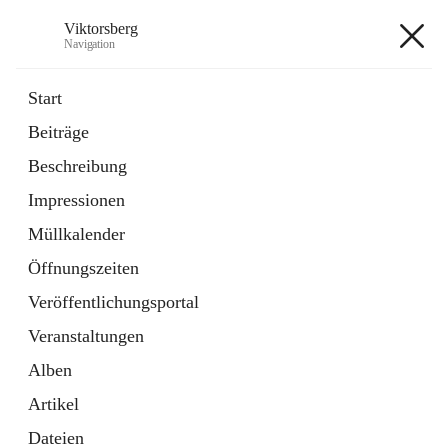
Viktorsberg
Navigation
Viktorsberg
Start
Beiträge
Gemeindepolitik
Beschreibung
1 Schnellzugriff
Impressionen
Bürgerservice
10 Schnellzugriffe
Müllkalender
Öffnungszeiten
+8
Veröffentlichungsportal
Veranstaltungen
Alben
Artikel
Hauptadresse
Dateien