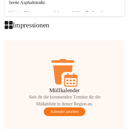
breite Asphaltstraße. 
Wenige Minuten nur, und das geschäftige Treiben der 
Talgemeinden sorgt für abwechslungsreiche Möglichkeiten.
Impressionen
+2
Müllkalender
Sieh dir die kommenden Termine für die
Müllabfuhr in deiner Region an.
Kalender ansehen