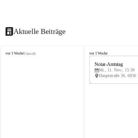
Aktuelle Beiträge
V
V
vor 1 Woche
vor 1 Woche
Umwelt
i
i
k
k
Notar-Amtstag
t
t
Mi., 11. Nov., 15:30
o
o
r
r
s
s
b
b
e
e
r
r
g
g