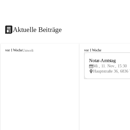
Aktuelle Beiträge
V
V
vor 1 Woche
vor 1 Woche
Umwelt
i
i
k
k
Notar-Amtstag
t
t
Mi., 11. Nov., 15:30
o
o
r
r
s
s
b
b
e
e
r
r
g
g