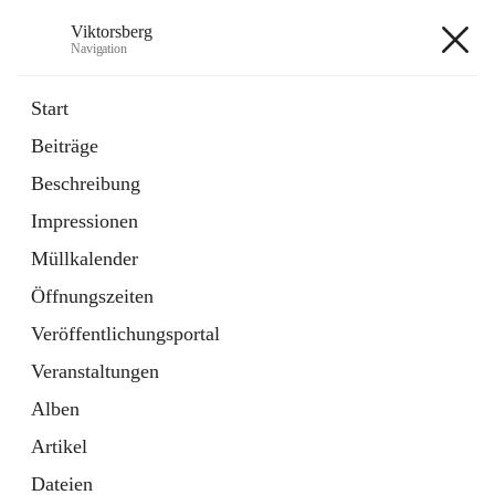
Viktorsberg
Navigation
Viktorsberg
Start
Beiträge
Gemeindepolitik
Beschreibung
1 Schnellzugriff
Impressionen
Bürgerservice
10 Schnellzugriffe
Müllkalender
Öffnungszeiten
+8
Veröffentlichungsportal
Veranstaltungen
Alben
Artikel
Hauptadresse
Dateien