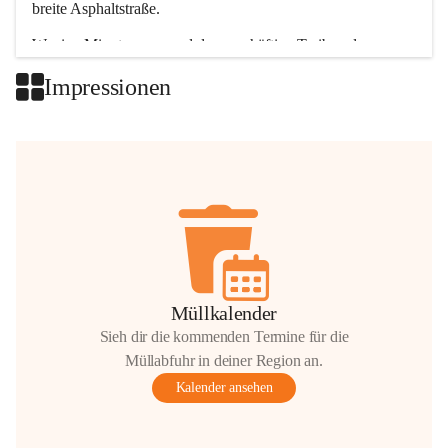
breite Asphaltstraße. 
Wenige Minuten nur, und das geschäftige Treiben der 
Talgemeinden sorgt für abwechslungsreiche Möglichkeiten.
Impressionen
+2
Müllkalender
Sieh dir die kommenden Termine für die
Müllabfuhr in deiner Region an.
Kalender ansehen