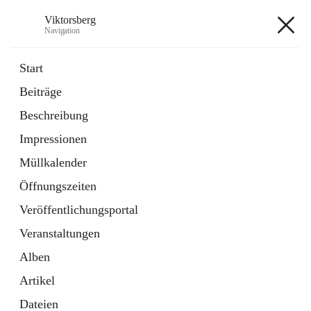
Viktorsberg
Navigation
Viktorsberg
Start
Beiträge
Gemeindepolitik
Beschreibung
1 Schnellzugriff
Impressionen
Bürgerservice
10 Schnellzugriffe
Müllkalender
Öffnungszeiten
+8
Veröffentlichungsportal
Veranstaltungen
Alben
Artikel
Hauptadresse
Dateien