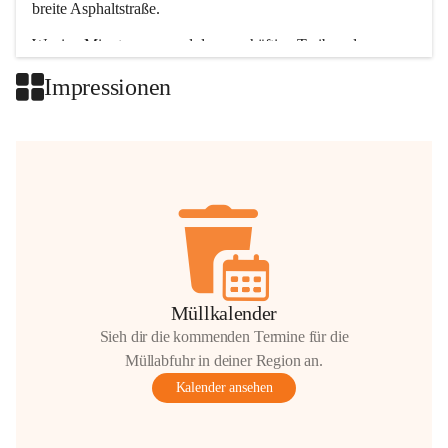
breite Asphaltstraße. 
Wenige Minuten nur, und das geschäftige Treiben der 
Talgemeinden sorgt für abwechslungsreiche Möglichkeiten.
Impressionen
+2
Müllkalender
Sieh dir die kommenden Termine für die
Müllabfuhr in deiner Region an.
Kalender ansehen