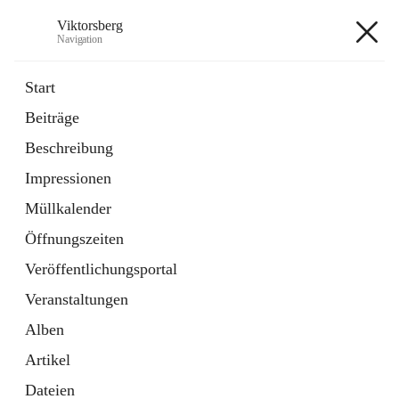
Viktorsberg
Navigation
Viktorsberg
Start
Beiträge
Gemeindepolitik
Beschreibung
1 Schnellzugriff
Impressionen
Bürgerservice
10 Schnellzugriffe
Müllkalender
Öffnungszeiten
+8
Veröffentlichungsportal
Veranstaltungen
Alben
Artikel
Hauptadresse
Dateien