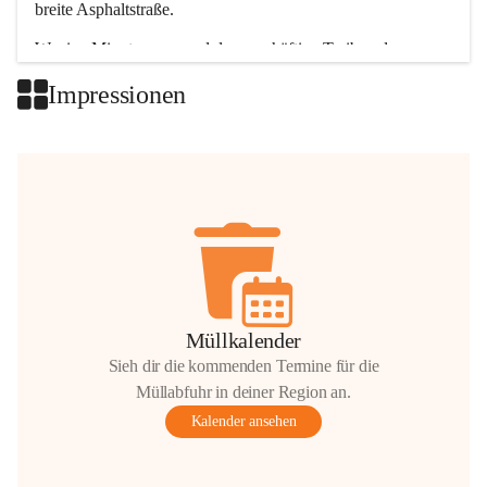
breite Asphaltstraße. 
Wenige Minuten nur, und das geschäftige Treiben der 
Talgemeinden sorgt für abwechslungsreiche Möglichkeiten.
Impressionen
+2
Müllkalender
Sieh dir die kommenden Termine für die
Müllabfuhr in deiner Region an.
Kalender ansehen