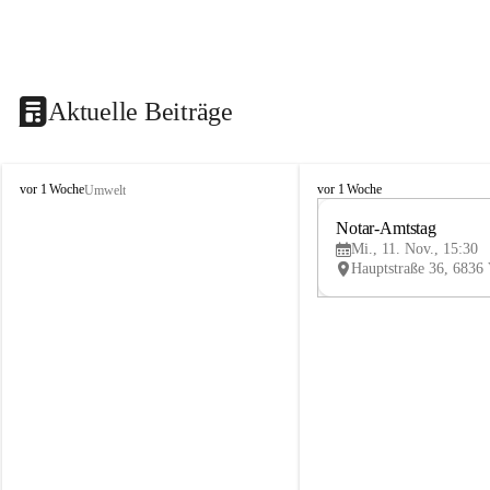
Aktuelle Beiträge
V
V
vor 1 Woche
vor 1 Woche
Umwelt
i
i
k
k
Notar-Amtstag
t
t
Mi., 11. Nov., 15:30
o
o
r
r
s
s
b
b
e
e
r
r
g
g