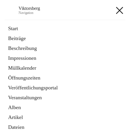
Viktorsberg
Navigation
Viktorsberg
Start
Beiträge
Gemeindepolitik
Beschreibung
1 Schnellzugriff
Impressionen
Bürgerservice
10 Schnellzugriffe
Müllkalender
Öffnungszeiten
+8
Veröffentlichungsportal
Veranstaltungen
Alben
Artikel
Hauptadresse
Dateien