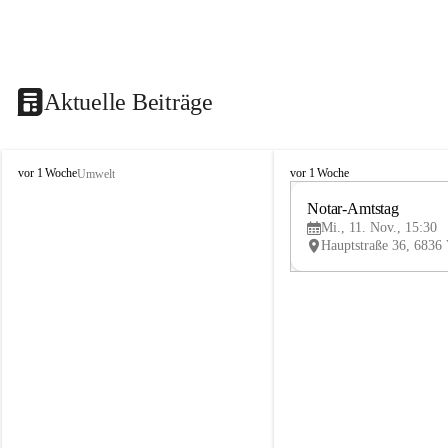
Aktuelle Beiträge
V
V
vor 1 Woche
vor 1 Woche
Umwelt
i
i
k
k
Notar-Amtstag
t
t
Mi., 11. Nov., 15:30
o
o
r
r
s
s
b
b
e
e
r
r
g
g