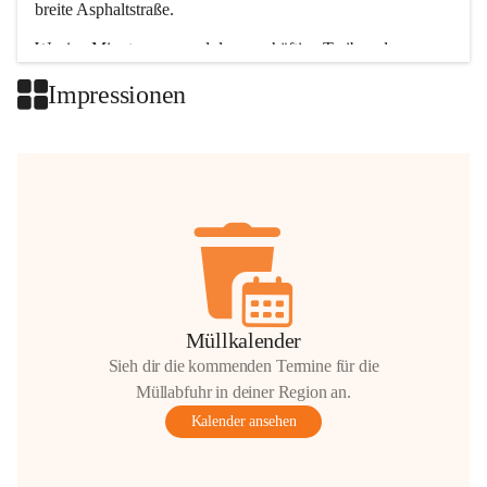
breite Asphaltstraße. 
Wenige Minuten nur, und das geschäftige Treiben der 
Talgemeinden sorgt für abwechslungsreiche Möglichkeiten.
Impressionen
+2
Müllkalender
Sieh dir die kommenden Termine für die
Müllabfuhr in deiner Region an.
Kalender ansehen