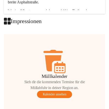
breite Asphaltstraße. 
Wenige Minuten nur, und das geschäftige Treiben der 
Talgemeinden sorgt für abwechslungsreiche Möglichkeiten.
Impressionen
+2
Müllkalender
Sieh dir die kommenden Termine für die
Müllabfuhr in deiner Region an.
Kalender ansehen