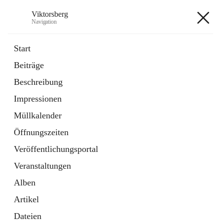
Viktorsberg
Navigation
Viktorsberg
Start
Beiträge
Gemeindepolitik
Beschreibung
1 Schnellzugriff
Impressionen
Bürgerservice
10 Schnellzugriffe
Müllkalender
Öffnungszeiten
+8
Veröffentlichungsportal
Veranstaltungen
Alben
Artikel
Hauptadresse
Dateien