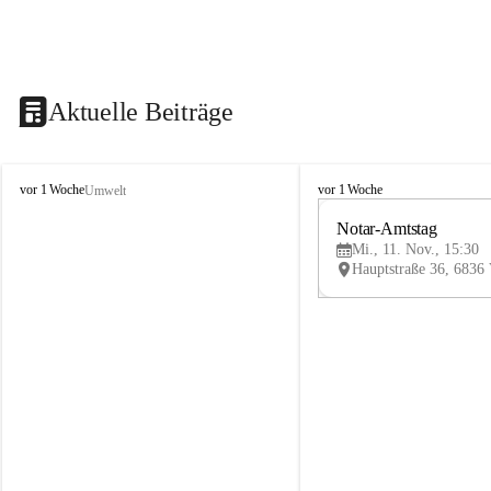
Aktuelle Beiträge
V
V
vor 1 Woche
vor 1 Woche
Umwelt
i
i
k
k
Notar-Amtstag
t
t
Mi., 11. Nov., 15:30
o
o
r
r
s
s
b
b
e
e
r
r
g
g