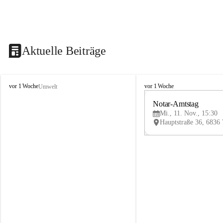
Aktuelle Beiträge
V
V
vor 1 Woche
vor 1 Woche
Umwelt
i
i
k
k
Notar-Amtstag
t
t
Mi., 11. Nov., 15:30
o
o
r
r
s
s
b
b
e
e
r
r
g
g