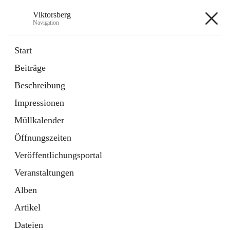
Viktorsberg
Navigation
Viktorsberg
Start
Beiträge
Gemeindepolitik
Beschreibung
1 Schnellzugriff
Impressionen
Bürgerservice
10 Schnellzugriffe
Müllkalender
Öffnungszeiten
+8
Veröffentlichungsportal
Veranstaltungen
Alben
Artikel
Hauptadresse
Dateien