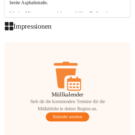
breite Asphaltstraße. 
Wenige Minuten nur, und das geschäftige Treiben der 
Talgemeinden sorgt für abwechslungsreiche Möglichkeiten.
Impressionen
+2
Müllkalender
Sieh dir die kommenden Termine für die
Müllabfuhr in deiner Region an.
Kalender ansehen