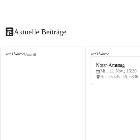
Aktuelle Beiträge
V
V
vor 1 Woche
vor 1 Woche
Umwelt
i
i
k
k
Notar-Amtstag
t
t
Mi., 11. Nov., 15:30
o
o
r
r
s
s
b
b
e
e
r
r
g
g