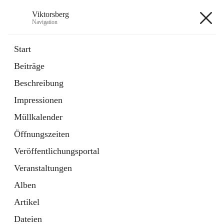
Viktorsberg
Navigation
Viktorsberg
Start
Beiträge
Gemeindepolitik
Beschreibung
1 Schnellzugriff
Impressionen
Bürgerservice
10 Schnellzugriffe
Müllkalender
Öffnungszeiten
+8
Veröffentlichungsportal
Veranstaltungen
Alben
Artikel
Hauptadresse
Dateien