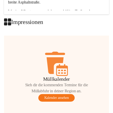
breite Asphaltstraße. 
Wenige Minuten nur, und das geschäftige Treiben der 
Talgemeinden sorgt für abwechslungsreiche Möglichkeiten.
Impressionen
+2
Müllkalender
Sieh dir die kommenden Termine für die
Müllabfuhr in deiner Region an.
Kalender ansehen