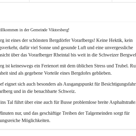
willkommen in der Gemeinde Viktorsberg!
rg ist eines der schönsten Bergdörfer Vorarlbergs! Keine Hektik, kein 
verkehr, dafür viel Sonne und gesunde Luft und eine unvergessliche 
icht über das Vorarlberger Rheintal bis weit in die Schweizer Bergwel
rg ist keineswegs ein Ferienort mit dem üblichen Stress und Trubel. R
eit sind als gegebene Vorteile eines Bergdofes geblieben. 
f eignet sich auch besonders als Ausgangspunkt für Besichtigungsfahrt
rlberg und in die benachbarte Schweiz. 
ns Tal führt über eine auch für Busse problemlose breite Asphaltstraße.
nuten nur, und das geschäftige Treiben der Talgemeinden sorgt für 
ungsreiche Möglichkeiten.