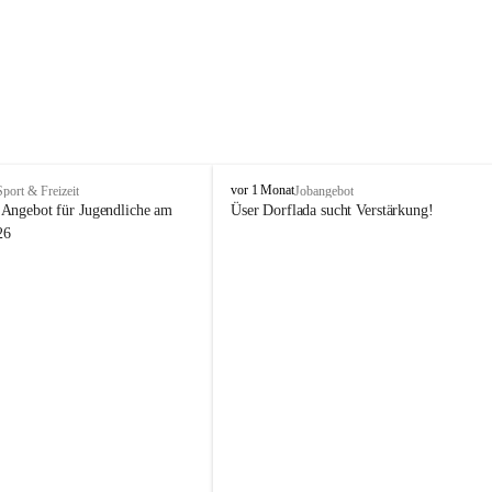
V
vor 1 Monat
Sport & Freizeit
Jobangebot
i
Angebot für Jugendliche am 
Üser Dorflada sucht Verstärkung! 
k
26
t
o
r
s
b
e
r
g