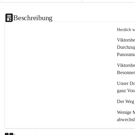
Beschreibung
Herzlich 
Viktorsbe
Durchzugs
Panoramas
Viktorsbe
Besonnenh
Unser Dor
ganz Vora
Der Weg i
Wenige Mi
abwechsl