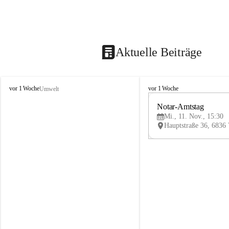
Aktuelle Beiträge
V
V
vor 1 Woche
vor 1 Woche
Umwelt
i
i
k
k
Notar-Amtstag
t
t
Mi., 11. Nov., 15:30
o
o
r
r
s
s
b
b
e
e
r
r
g
g