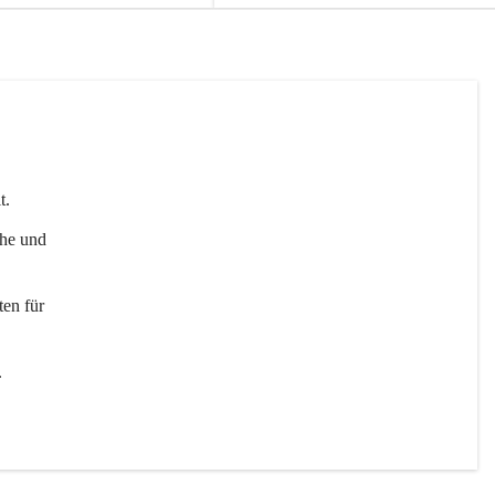
t. 
uhe und 
en für 
 