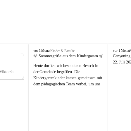
V
V
vor 1 Monat
vor 1 Monat
Kinder & Familie
i
i
🌞 Sommergrüße aus dem Kindergarten 🌞
Canyoning 
k
k
11
22. Juli 20
Heute durften wir besonderen Besuch in 
t
t
NO
o
o
Hauptstraße 36, 6836 Viktorsberg, AUT
der Gemeinde begrüßen: Die 
V
r
r
Kindergartenkinder kamen gemeinsam mit 
s
s
dem pädagogischen Team vorbei, um uns 
b
b
einen schönen Sommer zu wünschen.
e
e
r
r
Vielen Dank für diese liebe Überraschung 
g
g
und die fröhlichen Sommergrüße! Wir 
wünschen allen Kindern, ihren Familien 
sowie dem gesamten Kindergarten-Team 
erholsame, sonnige und wunderschöne 
Sommerferien. 🌼☀️