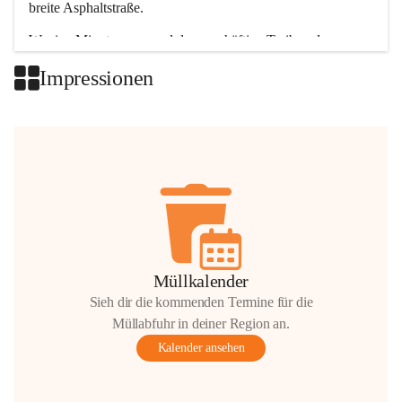
breite Asphaltstraße. 
Wenige Minuten nur, und das geschäftige Treiben der 
Talgemeinden sorgt für abwechslungsreiche Möglichkeiten.
Impressionen
+2
Müllkalender
Sieh dir die kommenden Termine für die
Müllabfuhr in deiner Region an.
Kalender ansehen