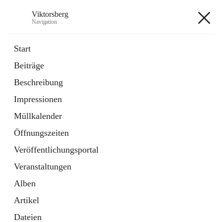
Viktorsberg
Navigation
Viktorsberg
Start
Beiträge
Gemeindepolitik
Beschreibung
1 Schnellzugriff
Impressionen
Bürgerservice
10 Schnellzugriffe
Müllkalender
Öffnungszeiten
+8
Veröffentlichungsportal
Veranstaltungen
Alben
Artikel
Hauptadresse
Dateien