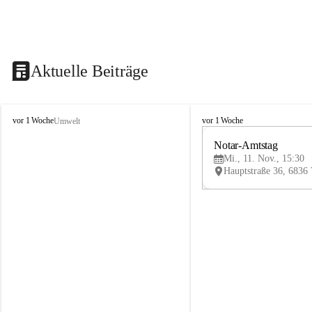
Aktuelle Beiträge
V
V
vor 1 Woche
vor 1 Woche
Umwelt
i
i
k
k
Notar-Amtstag
t
t
Mi., 11. Nov., 15:30
o
o
r
r
s
s
b
b
e
e
r
r
g
g