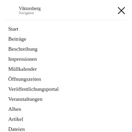
Viktorsberg
Navigation
Viktorsberg
Start
Beiträge
Gemeindepolitik
Beschreibung
1 Schnellzugriff
Impressionen
Bürgerservice
10 Schnellzugriffe
Müllkalender
Öffnungszeiten
+8
Veröffentlichungsportal
Veranstaltungen
Alben
Artikel
Hauptadresse
Dateien