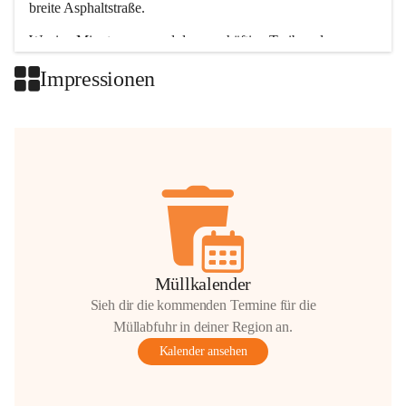
breite Asphaltstraße. 
Wenige Minuten nur, und das geschäftige Treiben der 
Talgemeinden sorgt für abwechslungsreiche Möglichkeiten.
Impressionen
+2
Müllkalender
Sieh dir die kommenden Termine für die
Müllabfuhr in deiner Region an.
Kalender ansehen