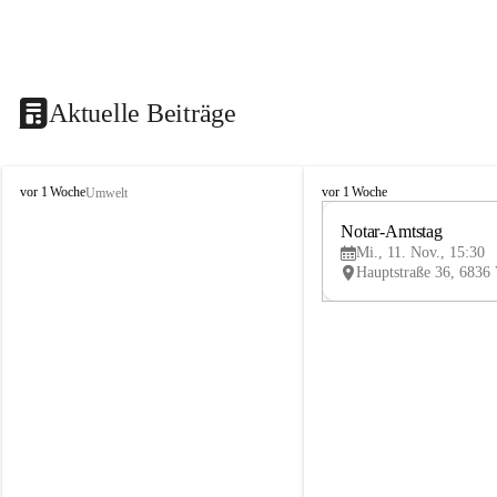
Aktuelle Beiträge
V
V
vor 1 Woche
vor 1 Woche
Umwelt
i
i
k
k
Notar-Amtstag
t
t
Mi., 11. Nov., 15:30
o
o
r
r
s
s
b
b
e
e
r
r
g
g