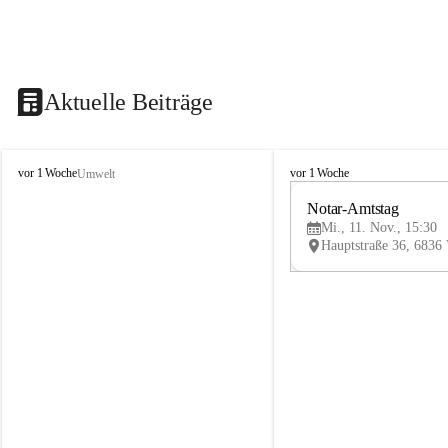
Aktuelle Beiträge
V
V
vor 1 Woche
vor 1 Woche
Umwelt
i
i
k
k
Notar-Amtstag
t
t
Mi., 11. Nov., 15:30
o
o
r
r
s
s
b
b
e
e
r
r
g
g