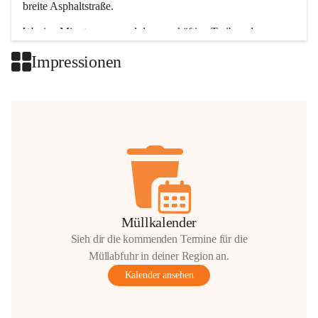
breite Asphaltstraße. 
Wenige Minuten nur, und das geschäftige Treiben der 
Talgemeinden sorgt für abwechslungsreiche Möglichkeiten.
Impressionen
+2
Müllkalender
Sieh dir die kommenden Termine für die
Müllabfuhr in deiner Region an.
Kalender ansehen