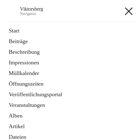
Viktorsberg
Navigation
Viktorsberg
Start
Beiträge
Gemeindepolitik
Beschreibung
1 Schnellzugriff
Impressionen
Bürgerservice
10 Schnellzugriffe
Müllkalender
Öffnungszeiten
+8
Veröffentlichungsportal
Veranstaltungen
Alben
Artikel
Hauptadresse
Dateien