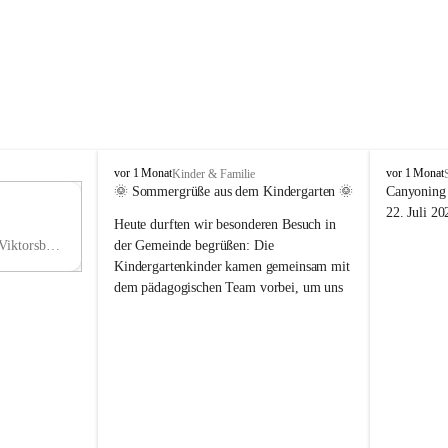
V
V
vor 1 Monat
vor 1 Monat
Kinder & Familie
i
i
🌞 Sommergrüße aus dem Kindergarten 🌞
Canyoning 
k
k
11
22. Juli 20
Heute durften wir besonderen Besuch in 
t
t
NO
o
o
Hauptstraße 36, 6836 Viktorsberg, AUT
der Gemeinde begrüßen: Die 
V
r
r
Kindergartenkinder kamen gemeinsam mit 
s
s
dem pädagogischen Team vorbei, um uns 
b
b
einen schönen Sommer zu wünschen.
e
e
r
r
Vielen Dank für diese liebe Überraschung 
g
g
und die fröhlichen Sommergrüße! Wir 
wünschen allen Kindern, ihren Familien 
sowie dem gesamten Kindergarten-Team 
erholsame, sonnige und wunderschöne 
Sommerferien. 🌼☀️