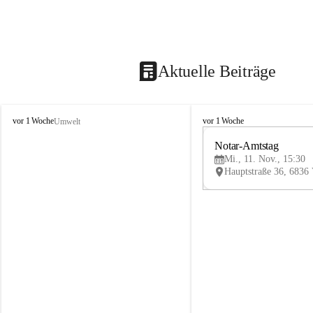
Aktuelle Beiträge
V
V
vor 1 Woche
vor 1 Woche
Umwelt
i
i
k
k
Notar-Amtstag
t
t
Mi., 11. Nov., 15:30
o
o
r
r
s
s
b
b
e
e
r
r
g
g