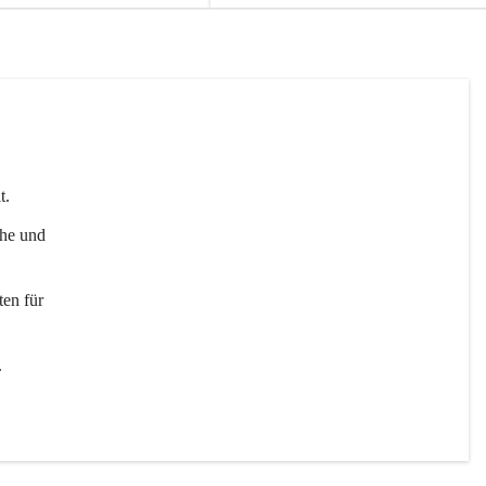
t. 
uhe und 
en für 
 