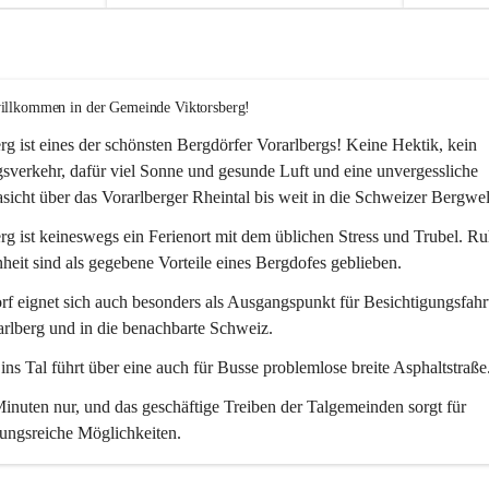
willkommen in der Gemeinde Viktorsberg!
rg ist eines der schönsten Bergdörfer Vorarlbergs! Keine Hektik, kein 
verkehr, dafür viel Sonne und gesunde Luft und eine unvergessliche 
icht über das Vorarlberger Rheintal bis weit in die Schweizer Bergwel
rg ist keineswegs ein Ferienort mit dem üblichen Stress und Trubel. R
eit sind als gegebene Vorteile eines Bergdofes geblieben. 
f eignet sich auch besonders als Ausgangspunkt für Besichtigungsfahrt
rlberg und in die benachbarte Schweiz. 
ns Tal führt über eine auch für Busse problemlose breite Asphaltstraße.
nuten nur, und das geschäftige Treiben der Talgemeinden sorgt für 
ungsreiche Möglichkeiten.