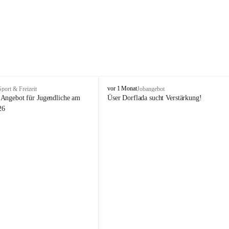
V
vor 1 Monat
Sport & Freizeit
Jobangebot
i
Angebot für Jugendliche am 
Üser Dorflada sucht Verstärkung! 
k
26
t
o
r
s
b
e
r
g