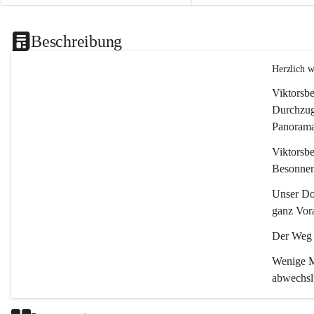
Beschreibung
Herzlich 
Viktorsbe
Durchzugs
Panoramas
Viktorsbe
Besonnenh
Unser Dor
ganz Vora
Der Weg i
Wenige Mi
abwechsl