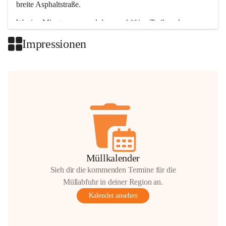
breite Asphaltstraße. 
Wenige Minuten nur, und das geschäftige Treiben der 
Talgemeinden sorgt für abwechslungsreiche Möglichkeiten.
Impressionen
+2
Müllkalender
Sieh dir die kommenden Termine für die
Müllabfuhr in deiner Region an.
Kalender ansehen