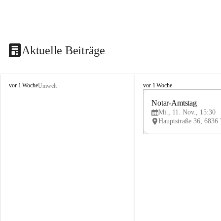
Aktuelle Beiträge
V
V
vor 1 Woche
vor 1 Woche
Umwelt
i
i
k
k
Notar-Amtstag
t
t
Mi., 11. Nov., 15:30
o
o
r
r
s
s
b
b
e
e
r
r
g
g