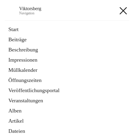
Viktorsberg
Navigation
Viktorsberg
Start
Beiträge
Gemeindepolitik
Beschreibung
1 Schnellzugriff
Impressionen
Bürgerservice
10 Schnellzugriffe
Müllkalender
Öffnungszeiten
+8
Veröffentlichungsportal
Veranstaltungen
Alben
Artikel
Hauptadresse
Dateien