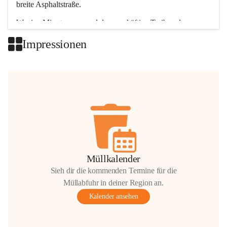
breite Asphaltstraße. 
Wenige Minuten nur, und das geschäftige Treiben der 
Talgemeinden sorgt für abwechslungsreiche Möglichkeiten.
Impressionen
+2
Müllkalender
Sieh dir die kommenden Termine für die
Müllabfuhr in deiner Region an.
Kalender ansehen