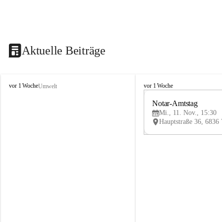
Aktuelle Beiträge
V
V
vor 1 Woche
vor 1 Woche
Umwelt
i
i
k
k
Notar-Amtstag
t
t
Mi., 11. Nov., 15:30
o
o
r
r
s
s
b
b
e
e
r
r
g
g