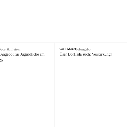
V
vor 1 Monat
Sport & Freizeit
Jobangebot
i
Angebot für Jugendliche am 
Üser Dorflada sucht Verstärkung! 
k
26
t
o
r
s
b
e
r
g