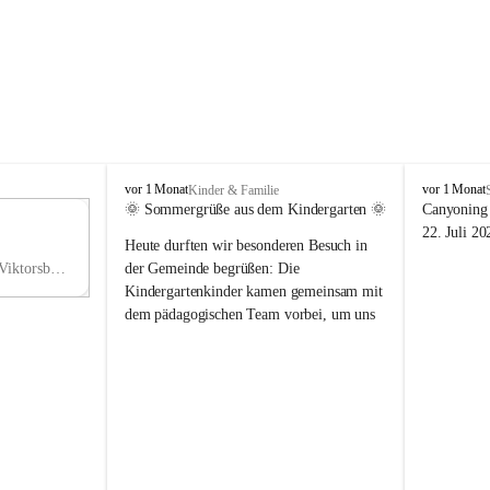
V
V
vor 1 Monat
vor 1 Monat
Kinder & Familie
i
i
🌞 Sommergrüße aus dem Kindergarten 🌞
Canyoning 
k
k
11
22. Juli 20
Heute durften wir besonderen Besuch in 
t
t
NO
o
o
Hauptstraße 36, 6836 Viktorsberg, AUT
der Gemeinde begrüßen: Die 
V
r
r
Kindergartenkinder kamen gemeinsam mit 
s
s
dem pädagogischen Team vorbei, um uns 
b
b
einen schönen Sommer zu wünschen.
e
e
r
r
Vielen Dank für diese liebe Überraschung 
g
g
und die fröhlichen Sommergrüße! Wir 
wünschen allen Kindern, ihren Familien 
sowie dem gesamten Kindergarten-Team 
erholsame, sonnige und wunderschöne 
Sommerferien. 🌼☀️