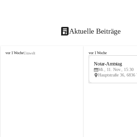
Aktuelle Beiträge
V
V
vor 1 Woche
vor 1 Woche
Umwelt
i
i
k
k
Notar-Amtstag
t
t
Mi., 11. Nov., 15:30
o
o
r
r
s
s
b
b
e
e
r
r
g
g