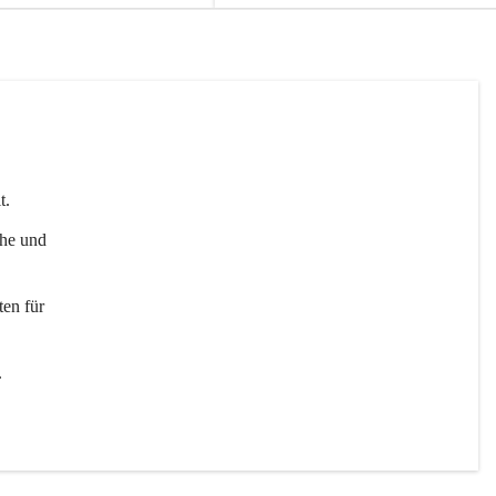
t. 
uhe und 
en für 
 