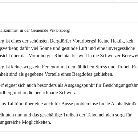
willkommen in der Gemeinde Viktorsberg!
rg ist eines der schönsten Bergdörfer Vorarlbergs! Keine Hektik, kein 
verkehr, dafür viel Sonne und gesunde Luft und eine unvergessliche 
icht über das Vorarlberger Rheintal bis weit in die Schweizer Bergwel
rg ist keineswegs ein Ferienort mit dem üblichen Stress und Trubel. R
eit sind als gegebene Vorteile eines Bergdofes geblieben. 
f eignet sich auch besonders als Ausgangspunkt für Besichtigungsfahrt
rlberg und in die benachbarte Schweiz. 
ns Tal führt über eine auch für Busse problemlose breite Asphaltstraße.
nuten nur, und das geschäftige Treiben der Talgemeinden sorgt für 
ungsreiche Möglichkeiten.