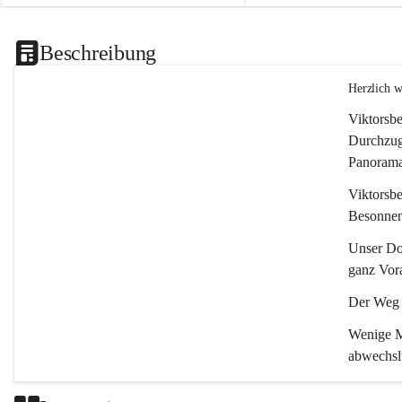
Beschreibung
Herzlich 
Viktorsbe
Durchzugs
Panoramas
Viktorsbe
Besonnenh
Unser Dor
ganz Vora
Der Weg i
Wenige Mi
abwechsl