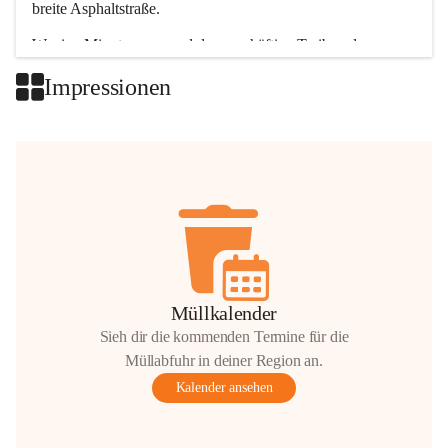
breite Asphaltstraße. 
Wenige Minuten nur, und das geschäftige Treiben der 
Talgemeinden sorgt für abwechslungsreiche Möglichkeiten.
Impressionen
+2
Müllkalender
Sieh dir die kommenden Termine für die
Müllabfuhr in deiner Region an.
Kalender ansehen