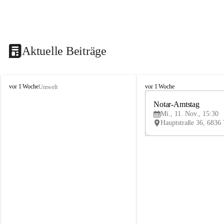
Aktuelle Beiträge
V
V
vor 1 Woche
vor 1 Woche
Umwelt
i
i
k
k
Notar-Amtstag
t
t
Mi., 11. Nov., 15:30
o
o
r
r
s
s
b
b
e
e
r
r
g
g