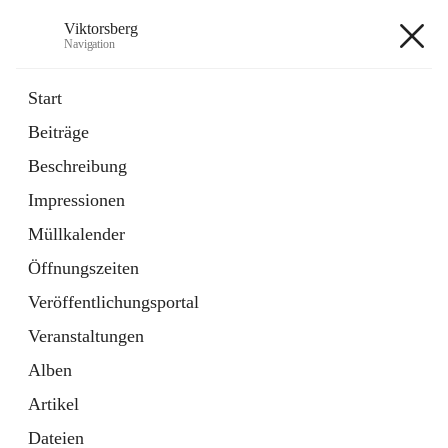
Viktorsberg
Navigation
Viktorsberg
Start
Beiträge
Gemeindepolitik
Beschreibung
1 Schnellzugriff
Impressionen
Bürgerservice
10 Schnellzugriffe
Müllkalender
Öffnungszeiten
+8
Veröffentlichungsportal
Veranstaltungen
Alben
Artikel
Hauptadresse
Dateien