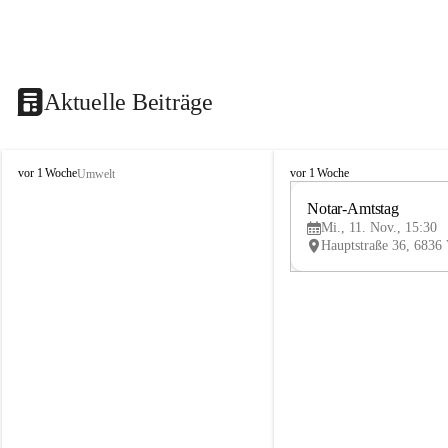
Aktuelle Beiträge
V
V
vor 1 Woche
vor 1 Woche
Umwelt
i
i
k
k
Notar-Amtstag
t
t
Mi., 11. Nov., 15:30
o
o
r
r
s
s
b
b
e
e
r
r
g
g