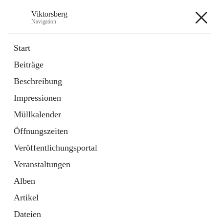
Viktorsberg
Navigation
Viktorsberg
Start
Beiträge
Gemeindepolitik
Beschreibung
1 Schnellzugriff
Impressionen
Bürgerservice
10 Schnellzugriffe
Müllkalender
Öffnungszeiten
+8
Veröffentlichungsportal
Veranstaltungen
Alben
Artikel
Hauptadresse
Dateien