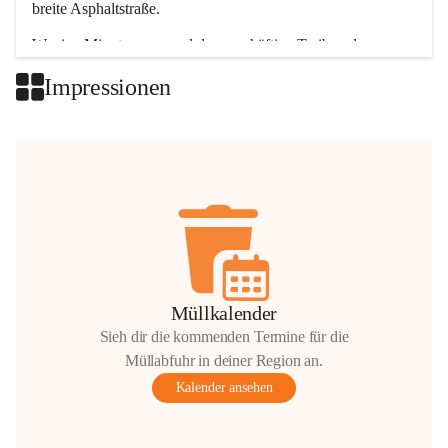
breite Asphaltstraße. 
Wenige Minuten nur, und das geschäftige Treiben der 
Talgemeinden sorgt für abwechslungsreiche Möglichkeiten.
Impressionen
+2
Müllkalender
Sieh dir die kommenden Termine für die
Müllabfuhr in deiner Region an.
Kalender ansehen