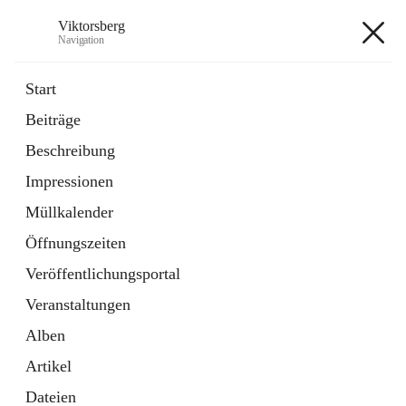
Viktorsberg
Navigation
Viktorsberg
Start
Beiträge
Gemeindepolitik
Beschreibung
1 Schnellzugriff
Impressionen
Bürgerservice
10 Schnellzugriffe
Müllkalender
Öffnungszeiten
+8
Veröffentlichungsportal
Veranstaltungen
Alben
Artikel
Hauptadresse
Dateien