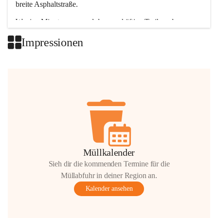
breite Asphaltstraße. 
Wenige Minuten nur, und das geschäftige Treiben der 
Talgemeinden sorgt für abwechslungsreiche Möglichkeiten.
Impressionen
+2
Müllkalender
Sieh dir die kommenden Termine für die
Müllabfuhr in deiner Region an.
Kalender ansehen