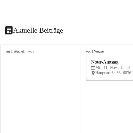
Aktuelle Beiträge
V
V
vor 1 Woche
vor 1 Woche
Umwelt
i
i
k
k
Notar-Amtstag
t
t
Mi., 11. Nov., 15:30
o
o
r
r
s
s
b
b
e
e
r
r
g
g