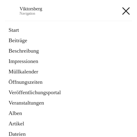
Viktorsberg
Navigation
Viktorsberg
Start
Beiträge
Gemeindepolitik
Beschreibung
1 Schnellzugriff
Impressionen
Bürgerservice
10 Schnellzugriffe
Müllkalender
Öffnungszeiten
+8
Veröffentlichungsportal
Veranstaltungen
Alben
Artikel
Hauptadresse
Dateien