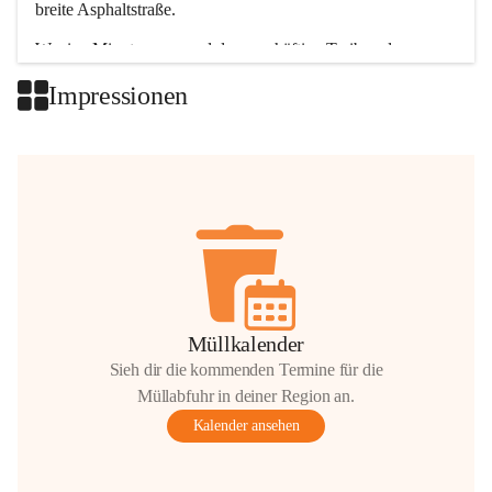
breite Asphaltstraße. 
Wenige Minuten nur, und das geschäftige Treiben der 
Talgemeinden sorgt für abwechslungsreiche Möglichkeiten.
Impressionen
+2
Müllkalender
Sieh dir die kommenden Termine für die
Müllabfuhr in deiner Region an.
Kalender ansehen