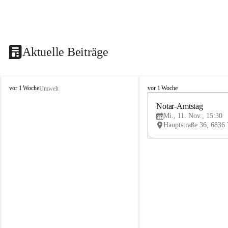
Aktuelle Beiträge
V
V
vor 1 Woche
vor 1 Woche
Umwelt
i
i
k
k
Notar-Amtstag
t
t
Mi., 11. Nov., 15:30
o
o
r
r
s
s
b
b
e
e
r
r
g
g