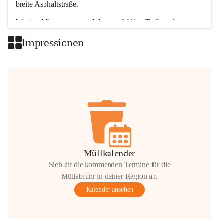
breite Asphaltstraße. 
Wenige Minuten nur, und das geschäftige Treiben der 
Talgemeinden sorgt für abwechslungsreiche Möglichkeiten.
Impressionen
+2
Müllkalender
Sieh dir die kommenden Termine für die
Müllabfuhr in deiner Region an.
Kalender ansehen