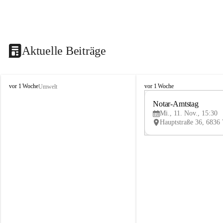
Aktuelle Beiträge
V
V
vor 1 Woche
vor 1 Woche
Umwelt
i
i
k
k
Notar-Amtstag
t
t
Mi., 11. Nov., 15:30
o
o
r
r
s
s
b
b
e
e
r
r
g
g