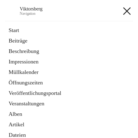
Viktorsberg
Navigation
Viktorsberg
Start
Beiträge
Gemeindepolitik
Beschreibung
1 Schnellzugriff
Impressionen
Bürgerservice
10 Schnellzugriffe
Müllkalender
Öffnungszeiten
+8
Veröffentlichungsportal
Veranstaltungen
Alben
Artikel
Hauptadresse
Dateien