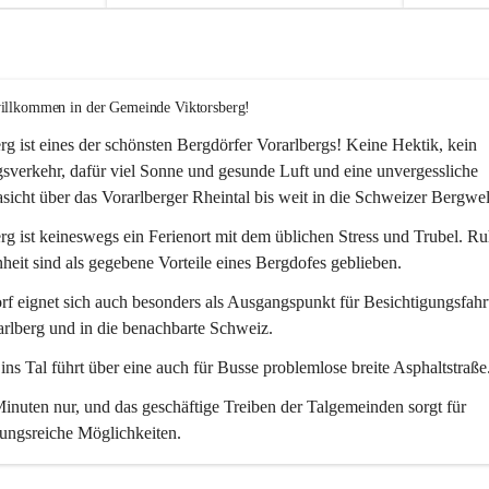
willkommen in der Gemeinde Viktorsberg!
rg ist eines der schönsten Bergdörfer Vorarlbergs! Keine Hektik, kein 
verkehr, dafür viel Sonne und gesunde Luft und eine unvergessliche 
icht über das Vorarlberger Rheintal bis weit in die Schweizer Bergwel
rg ist keineswegs ein Ferienort mit dem üblichen Stress und Trubel. R
eit sind als gegebene Vorteile eines Bergdofes geblieben. 
f eignet sich auch besonders als Ausgangspunkt für Besichtigungsfahrt
rlberg und in die benachbarte Schweiz. 
ns Tal führt über eine auch für Busse problemlose breite Asphaltstraße.
nuten nur, und das geschäftige Treiben der Talgemeinden sorgt für 
ungsreiche Möglichkeiten.