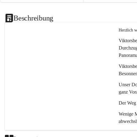
Beschreibung
Herzlich 
Viktorsbe
Durchzugs
Panoramas
Viktorsbe
Besonnenh
Unser Dor
ganz Vora
Der Weg i
Wenige Mi
abwechsl