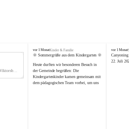
V
V
vor 1 Monat
vor 1 Monat
Kinder & Familie
i
i
🌞 Sommergrüße aus dem Kindergarten 🌞
Canyoning 
k
k
11
22. Juli 20
Heute durften wir besonderen Besuch in 
t
t
NO
o
o
Hauptstraße 36, 6836 Viktorsberg, AUT
der Gemeinde begrüßen: Die 
V
r
r
Kindergartenkinder kamen gemeinsam mit 
s
s
dem pädagogischen Team vorbei, um uns 
b
b
einen schönen Sommer zu wünschen.
e
e
r
r
Vielen Dank für diese liebe Überraschung 
g
g
und die fröhlichen Sommergrüße! Wir 
wünschen allen Kindern, ihren Familien 
sowie dem gesamten Kindergarten-Team 
erholsame, sonnige und wunderschöne 
Sommerferien. 🌼☀️