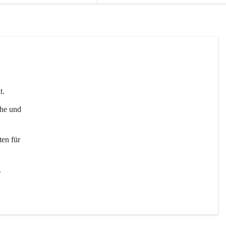
t. 
uhe und 
en für 
 