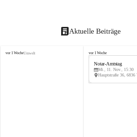
Aktuelle Beiträge
V
V
vor 1 Woche
vor 1 Woche
Umwelt
i
i
k
k
Notar-Amtstag
t
t
Mi., 11. Nov., 15:30
o
o
r
r
s
s
b
b
e
e
r
r
g
g