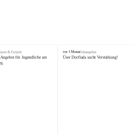
V
vor 1 Monat
Sport & Freizeit
Jobangebot
i
Angebot für Jugendliche am 
Üser Dorflada sucht Verstärkung! 
k
26
t
o
r
s
b
e
r
g