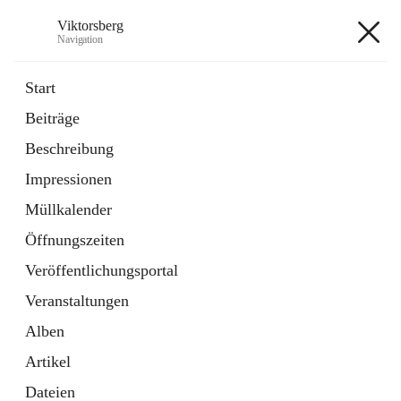
Viktorsberg
Navigation
Viktorsberg
Start
Beiträge
Gemeindepolitik
Beschreibung
1 Schnellzugriff
Impressionen
Bürgerservice
10 Schnellzugriffe
Müllkalender
Öffnungszeiten
+8
Veröffentlichungsportal
Veranstaltungen
Alben
Artikel
Hauptadresse
Dateien