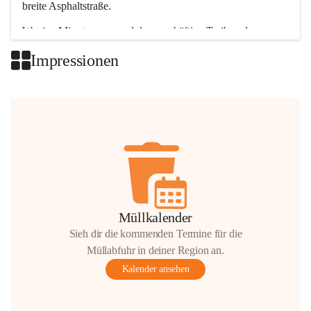
breite Asphaltstraße. 
Wenige Minuten nur, und das geschäftige Treiben der 
Talgemeinden sorgt für abwechslungsreiche Möglichkeiten.
Impressionen
+2
Müllkalender
Sieh dir die kommenden Termine für die
Müllabfuhr in deiner Region an.
Kalender ansehen