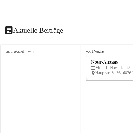
Aktuelle Beiträge
V
V
vor 1 Woche
vor 1 Woche
Umwelt
i
i
k
k
Notar-Amtstag
t
t
Mi., 11. Nov., 15:30
o
o
r
r
s
s
b
b
e
e
r
r
g
g