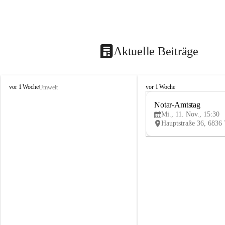
Aktuelle Beiträge
V
V
vor 1 Woche
vor 1 Woche
Umwelt
i
i
k
k
Notar-Amtstag
t
t
Mi., 11. Nov., 15:30
o
o
r
r
s
s
b
b
e
e
r
r
g
g