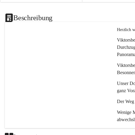
Beschreibung
Herzlich 
Viktorsbe
Durchzugs
Panoramas
Viktorsbe
Besonnenh
Unser Dor
ganz Vora
Der Weg i
Wenige Mi
abwechsl