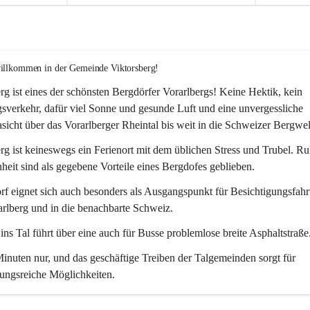
willkommen in der Gemeinde Viktorsberg!
rg ist eines der schönsten Bergdörfer Vorarlbergs! Keine Hektik, kein 
verkehr, dafür viel Sonne und gesunde Luft und eine unvergessliche 
icht über das Vorarlberger Rheintal bis weit in die Schweizer Bergwel
rg ist keineswegs ein Ferienort mit dem üblichen Stress und Trubel. R
eit sind als gegebene Vorteile eines Bergdofes geblieben. 
f eignet sich auch besonders als Ausgangspunkt für Besichtigungsfahrt
rlberg und in die benachbarte Schweiz. 
ns Tal führt über eine auch für Busse problemlose breite Asphaltstraße.
nuten nur, und das geschäftige Treiben der Talgemeinden sorgt für 
ungsreiche Möglichkeiten.