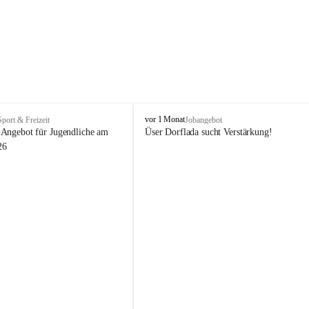
V
vor 1 Monat
Sport & Freizeit
Jobangebot
i
Angebot für Jugendliche am 
Üser Dorflada sucht Verstärkung! 
k
26
t
o
r
s
b
e
r
g