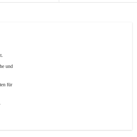
t. 
uhe und 
en für 
 