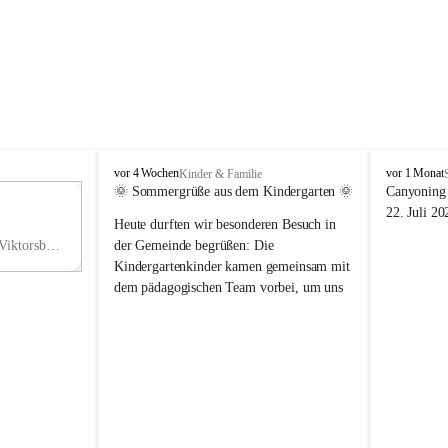
V
V
vor 4 Wochen
vor 1 Monat
Kinder & Familie
i
i
🌞 Sommergrüße aus dem Kindergarten 🌞
Canyoning 
k
k
11
22. Juli 20
Heute durften wir besonderen Besuch in 
t
t
NO
o
o
Hauptstraße 36, 6836 Viktorsberg, AUT
der Gemeinde begrüßen: Die 
V
r
r
Kindergartenkinder kamen gemeinsam mit 
s
s
dem pädagogischen Team vorbei, um uns 
b
b
einen schönen Sommer zu wünschen.
e
e
r
r
Vielen Dank für diese liebe Überraschung 
g
g
und die fröhlichen Sommergrüße! Wir 
wünschen allen Kindern, ihren Familien 
sowie dem gesamten Kindergarten-Team 
erholsame, sonnige und wunderschöne 
Sommerferien. 🌼☀️