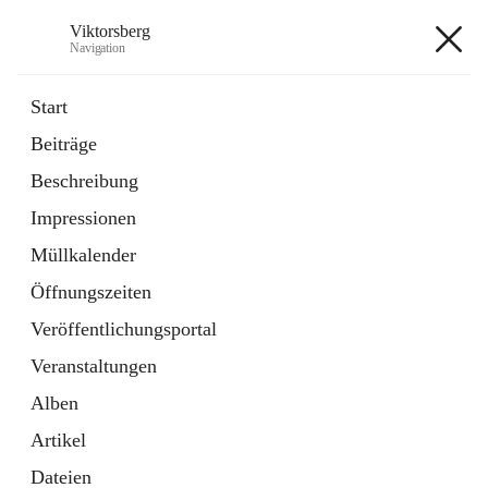
Viktorsberg
Navigation
Viktorsberg
Start
Beiträge
Gemeindepolitik
Beschreibung
1 Schnellzugriff
Impressionen
Bürgerservice
10 Schnellzugriffe
Müllkalender
Öffnungszeiten
+8
Veröffentlichungsportal
Veranstaltungen
Alben
Artikel
Hauptadresse
Dateien