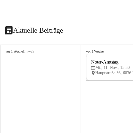
Aktuelle Beiträge
V
V
vor 1 Woche
vor 1 Woche
Umwelt
i
i
k
k
Notar-Amtstag
t
t
Mi., 11. Nov., 15:30
o
o
r
r
s
s
b
b
e
e
r
r
g
g