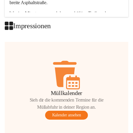
breite Asphaltstraße. 
Wenige Minuten nur, und das geschäftige Treiben der 
Talgemeinden sorgt für abwechslungsreiche Möglichkeiten.
Impressionen
+2
Müllkalender
Sieh dir die kommenden Termine für die
Müllabfuhr in deiner Region an.
Kalender ansehen