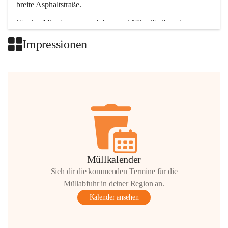
breite Asphaltstraße. 
Wenige Minuten nur, und das geschäftige Treiben der 
Talgemeinden sorgt für abwechslungsreiche Möglichkeiten.
Impressionen
+2
Müllkalender
Sieh dir die kommenden Termine für die
Müllabfuhr in deiner Region an.
Kalender ansehen