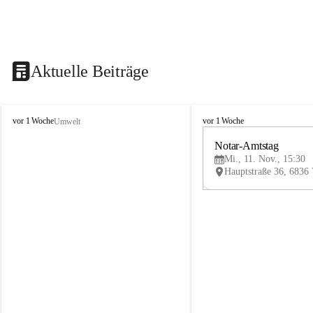
Aktuelle Beiträge
V
V
vor 1 Woche
vor 1 Woche
Umwelt
i
i
k
k
Notar-Amtstag
t
t
Mi., 11. Nov., 15:30
o
o
r
r
s
s
b
b
e
e
r
r
g
g