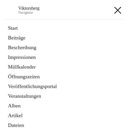
Viktorsberg
Navigation
Viktorsberg
Start
Beiträge
Gemeindepolitik
Beschreibung
1 Schnellzugriff
Impressionen
Bürgerservice
10 Schnellzugriffe
Müllkalender
Öffnungszeiten
+8
Veröffentlichungsportal
Veranstaltungen
Alben
Artikel
Hauptadresse
Dateien