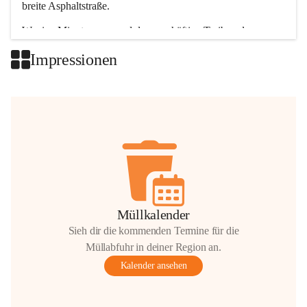
breite Asphaltstraße. 
Wenige Minuten nur, und das geschäftige Treiben der 
Talgemeinden sorgt für abwechslungsreiche Möglichkeiten.
Impressionen
+2
Müllkalender
Sieh dir die kommenden Termine für die
Müllabfuhr in deiner Region an.
Kalender ansehen