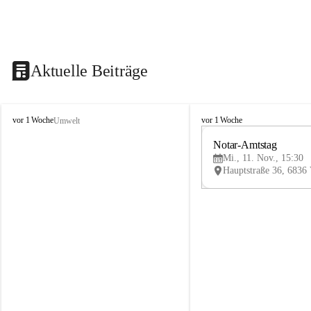
Aktuelle Beiträge
V
V
vor 1 Woche
vor 1 Woche
Umwelt
i
i
k
k
Notar-Amtstag
t
t
Mi., 11. Nov., 15:30
o
o
r
r
s
s
b
b
e
e
r
r
g
g