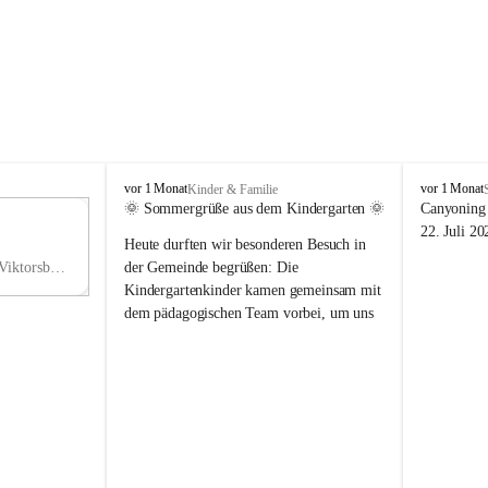
V
V
vor 1 Monat
vor 1 Monat
Kinder & Familie
i
i
🌞 Sommergrüße aus dem Kindergarten 🌞
Canyoning 
k
k
11
22. Juli 20
Heute durften wir besonderen Besuch in 
t
t
NO
o
o
Hauptstraße 36, 6836 Viktorsberg, AUT
der Gemeinde begrüßen: Die 
V
r
r
Kindergartenkinder kamen gemeinsam mit 
s
s
dem pädagogischen Team vorbei, um uns 
b
b
einen schönen Sommer zu wünschen.
e
e
r
r
Vielen Dank für diese liebe Überraschung 
g
g
und die fröhlichen Sommergrüße! Wir 
wünschen allen Kindern, ihren Familien 
sowie dem gesamten Kindergarten-Team 
erholsame, sonnige und wunderschöne 
Sommerferien. 🌼☀️