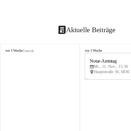
Aktuelle Beiträge
V
V
vor 1 Woche
vor 1 Woche
Umwelt
i
i
k
k
Notar-Amtstag
t
t
Mi., 11. Nov., 15:30
o
o
r
r
s
s
b
b
e
e
r
r
g
g