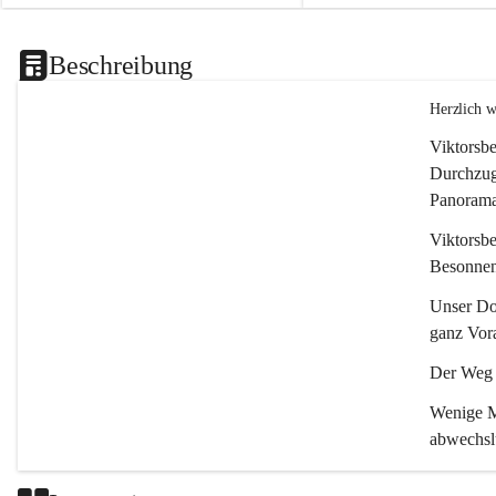
Beschreibung
Herzlich 
Viktorsbe
Durchzugs
Panoramas
Viktorsbe
Besonnenh
Unser Dor
ganz Vora
Der Weg i
Wenige Mi
abwechsl