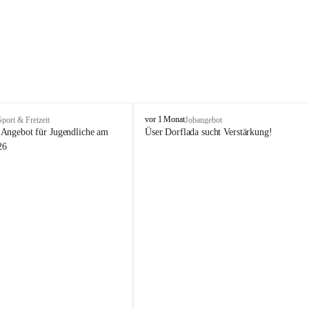
V
vor 1 Monat
Sport & Freizeit
Jobangebot
i
Angebot für Jugendliche am 
Üser Dorflada sucht Verstärkung! 
k
26
t
o
r
s
b
e
r
g