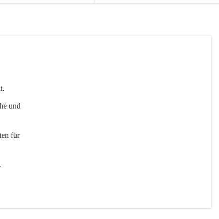
t. 
uhe und 
en für 
 