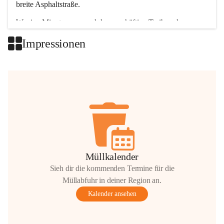
breite Asphaltstraße. 
Wenige Minuten nur, und das geschäftige Treiben der 
Talgemeinden sorgt für abwechslungsreiche Möglichkeiten.
Impressionen
+2
Müllkalender
Sieh dir die kommenden Termine für die
Müllabfuhr in deiner Region an.
Kalender ansehen