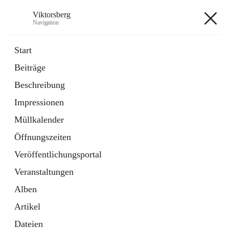
Viktorsberg
Navigation
Viktorsberg
Start
Beiträge
Gemeindepolitik
Beschreibung
1 Schnellzugriff
Impressionen
Bürgerservice
10 Schnellzugriffe
Müllkalender
Öffnungszeiten
+8
Veröffentlichungsportal
Veranstaltungen
Alben
Artikel
Hauptadresse
Dateien