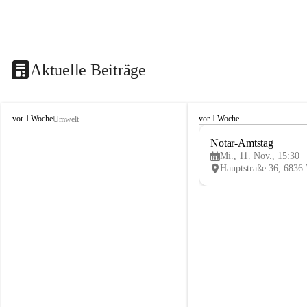
Aktuelle Beiträge
V
V
vor 1 Woche
vor 1 Woche
Umwelt
i
i
k
k
Notar-Amtstag
t
t
Mi., 11. Nov., 15:30
o
o
r
r
s
s
b
b
e
e
r
r
g
g