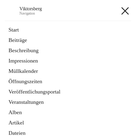
Viktorsberg
Navigation
Viktorsberg
Start
Beiträge
Gemeindepolitik
Beschreibung
1 Schnellzugriff
Impressionen
Bürgerservice
10 Schnellzugriffe
Müllkalender
Öffnungszeiten
+8
Veröffentlichungsportal
Veranstaltungen
Alben
Artikel
Hauptadresse
Dateien