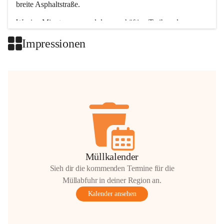
breite Asphaltstraße. 
Wenige Minuten nur, und das geschäftige Treiben der 
Talgemeinden sorgt für abwechslungsreiche Möglichkeiten.
Impressionen
+2
Müllkalender
Sieh dir die kommenden Termine für die
Müllabfuhr in deiner Region an.
Kalender ansehen