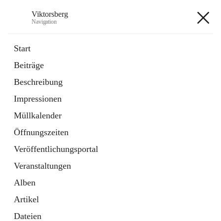
Viktorsberg
Navigation
Viktorsberg
Start
Beiträge
Gemeindepolitik
Beschreibung
1 Schnellzugriff
Impressionen
Bürgerservice
10 Schnellzugriffe
Müllkalender
Öffnungszeiten
+8
Veröffentlichungsportal
Veranstaltungen
Alben
Artikel
Hauptadresse
Dateien