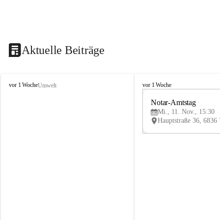
Aktuelle Beiträge
V
V
vor 1 Woche
vor 1 Woche
Umwelt
i
i
k
k
Notar-Amtstag
t
t
Mi., 11. Nov., 15:30
o
o
r
r
s
s
b
b
e
e
r
r
g
g