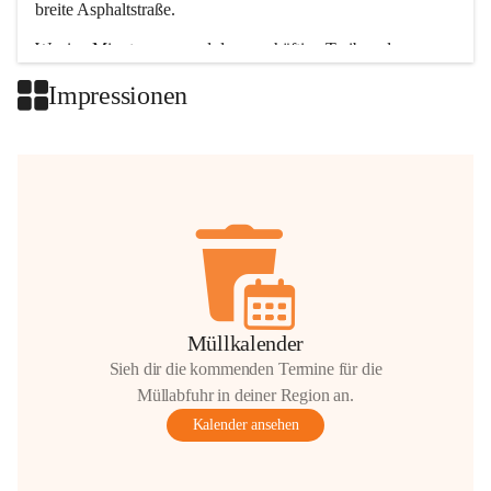
breite Asphaltstraße. 
Wenige Minuten nur, und das geschäftige Treiben der 
Talgemeinden sorgt für abwechslungsreiche Möglichkeiten.
Impressionen
+2
Müllkalender
Sieh dir die kommenden Termine für die
Müllabfuhr in deiner Region an.
Kalender ansehen