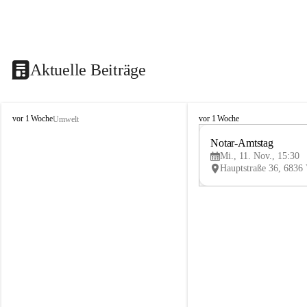
Aktuelle Beiträge
V
V
vor 1 Woche
vor 1 Woche
Umwelt
i
i
k
k
Notar-Amtstag
t
t
Mi., 11. Nov., 15:30
o
o
r
r
s
s
b
b
e
e
r
r
g
g