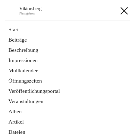
Viktorsberg
Navigation
Viktorsberg
Start
Beiträge
Gemeindepolitik
Beschreibung
1 Schnellzugriff
Impressionen
Bürgerservice
10 Schnellzugriffe
Müllkalender
Öffnungszeiten
+8
Veröffentlichungsportal
Veranstaltungen
Alben
Artikel
Hauptadresse
Dateien