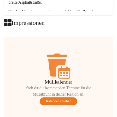
breite Asphaltstraße. 
Wenige Minuten nur, und das geschäftige Treiben der 
Talgemeinden sorgt für abwechslungsreiche Möglichkeiten.
Impressionen
+2
Müllkalender
Sieh dir die kommenden Termine für die
Müllabfuhr in deiner Region an.
Kalender ansehen