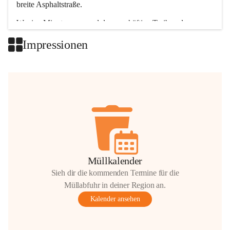
breite Asphaltstraße. 
Wenige Minuten nur, und das geschäftige Treiben der 
Talgemeinden sorgt für abwechslungsreiche Möglichkeiten.
Impressionen
+2
Müllkalender
Sieh dir die kommenden Termine für die
Müllabfuhr in deiner Region an.
Kalender ansehen