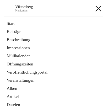
Viktorsberg
Navigation
Viktorsberg
Start
Beiträge
Gemeindepolitik
Beschreibung
1 Schnellzugriff
Impressionen
Bürgerservice
10 Schnellzugriffe
Müllkalender
Öffnungszeiten
+8
Veröffentlichungsportal
Veranstaltungen
Alben
Artikel
Hauptadresse
Dateien