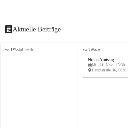
Aktuelle Beiträge
V
V
vor 1 Woche
vor 1 Woche
Umwelt
i
i
k
k
Notar-Amtstag
t
t
Mi., 11. Nov., 15:30
o
o
r
r
s
s
b
b
e
e
r
r
g
g