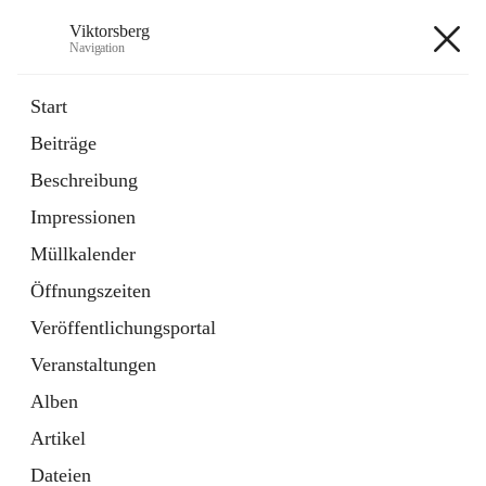
Viktorsberg
Navigation
Viktorsberg
Start
Beiträge
Gemeindepolitik
Beschreibung
1 Schnellzugriff
Impressionen
Bürgerservice
10 Schnellzugriffe
Müllkalender
Öffnungszeiten
+8
Veröffentlichungsportal
Veranstaltungen
Alben
Artikel
Hauptadresse
Dateien