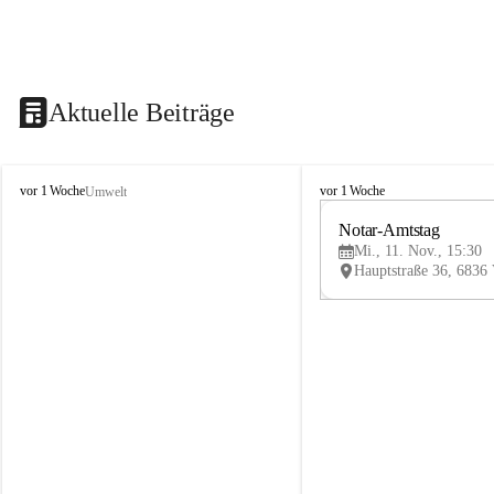
Aktuelle Beiträge
V
V
vor 1 Woche
vor 1 Woche
Umwelt
i
i
k
k
Notar-Amtstag
t
t
Mi., 11. Nov., 15:30
o
o
r
r
s
s
b
b
e
e
r
r
g
g