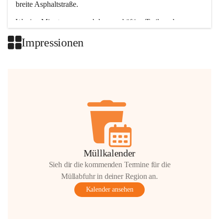
breite Asphaltstraße. 
Wenige Minuten nur, und das geschäftige Treiben der 
Talgemeinden sorgt für abwechslungsreiche Möglichkeiten.
Impressionen
+2
Müllkalender
Sieh dir die kommenden Termine für die
Müllabfuhr in deiner Region an.
Kalender ansehen