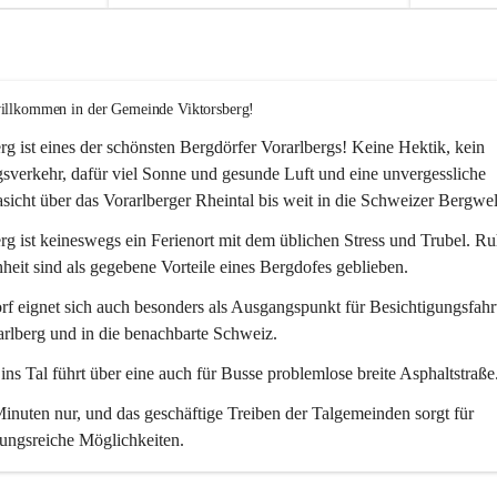
willkommen in der Gemeinde Viktorsberg!
rg ist eines der schönsten Bergdörfer Vorarlbergs! Keine Hektik, kein 
verkehr, dafür viel Sonne und gesunde Luft und eine unvergessliche 
icht über das Vorarlberger Rheintal bis weit in die Schweizer Bergwel
rg ist keineswegs ein Ferienort mit dem üblichen Stress und Trubel. R
eit sind als gegebene Vorteile eines Bergdofes geblieben. 
f eignet sich auch besonders als Ausgangspunkt für Besichtigungsfahrt
rlberg und in die benachbarte Schweiz. 
ns Tal führt über eine auch für Busse problemlose breite Asphaltstraße.
nuten nur, und das geschäftige Treiben der Talgemeinden sorgt für 
ungsreiche Möglichkeiten.