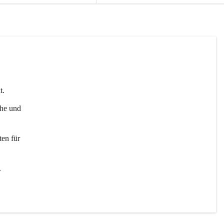
t. 
uhe und 
en für 
 