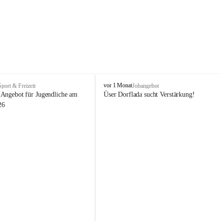
V
vor 1 Monat
Sport & Freizeit
Jobangebot
i
Angebot für Jugendliche am 
Üser Dorflada sucht Verstärkung! 
k
26
t
o
r
s
b
e
r
g