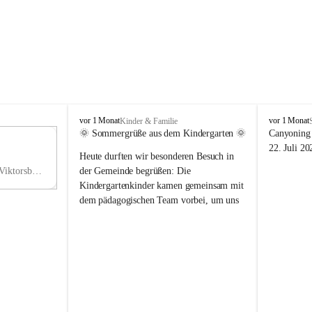
V
V
vor 1 Monat
vor 1 Monat
Kinder & Familie
i
i
🌞 Sommergrüße aus dem Kindergarten 🌞
Canyoning 
k
k
11
22. Juli 20
Heute durften wir besonderen Besuch in 
t
t
NO
o
o
Hauptstraße 36, 6836 Viktorsberg, AUT
der Gemeinde begrüßen: Die 
V
r
r
Kindergartenkinder kamen gemeinsam mit 
s
s
dem pädagogischen Team vorbei, um uns 
b
b
einen schönen Sommer zu wünschen.
e
e
r
r
Vielen Dank für diese liebe Überraschung 
g
g
und die fröhlichen Sommergrüße! Wir 
wünschen allen Kindern, ihren Familien 
sowie dem gesamten Kindergarten-Team 
erholsame, sonnige und wunderschöne 
Sommerferien. 🌼☀️