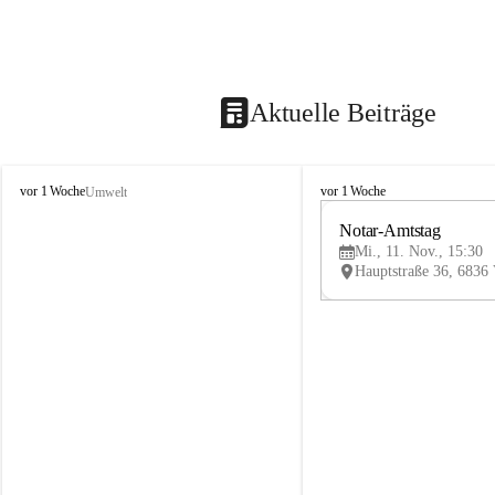
Aktuelle Beiträge
V
V
vor 1 Woche
vor 1 Woche
Umwelt
i
i
k
k
Notar-Amtstag
t
t
Mi., 11. Nov., 15:30
o
o
r
r
s
s
b
b
e
e
r
r
g
g