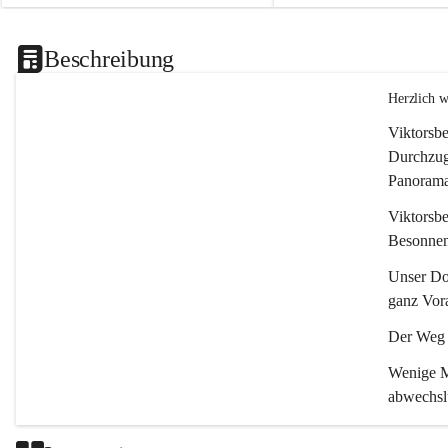
Beschreibung
Herzlich 
Viktorsbe
Durchzugs
Panoramas
Viktorsbe
Besonnenh
Unser Dor
ganz Vora
Der Weg i
Wenige Mi
abwechsl