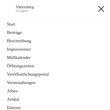
Viktorsberg
Navigation
Viktorsberg
Start
Beiträge
Gemeindepolitik
Beschreibung
1 Schnellzugriff
Impressionen
Bürgerservice
10 Schnellzugriffe
Müllkalender
Öffnungszeiten
+8
Veröffentlichungsportal
Veranstaltungen
Alben
Artikel
Hauptadresse
Dateien