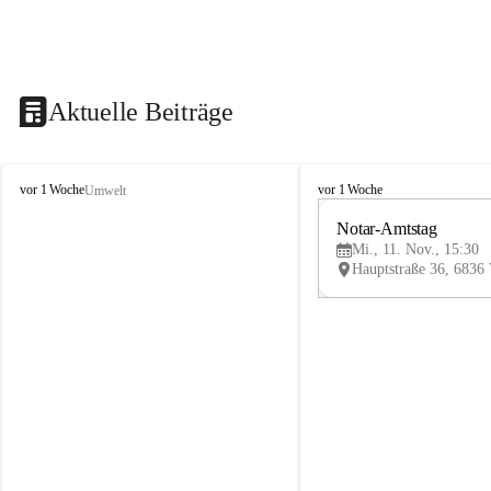
Aktuelle Beiträge
V
V
vor 1 Woche
vor 1 Woche
Umwelt
i
i
k
k
Notar-Amtstag
t
t
Mi., 11. Nov., 15:30
o
o
r
r
s
s
b
b
e
e
r
r
g
g