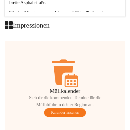
breite Asphaltstraße. 
Wenige Minuten nur, und das geschäftige Treiben der 
Talgemeinden sorgt für abwechslungsreiche Möglichkeiten.
Impressionen
+2
Müllkalender
Sieh dir die kommenden Termine für die
Müllabfuhr in deiner Region an.
Kalender ansehen