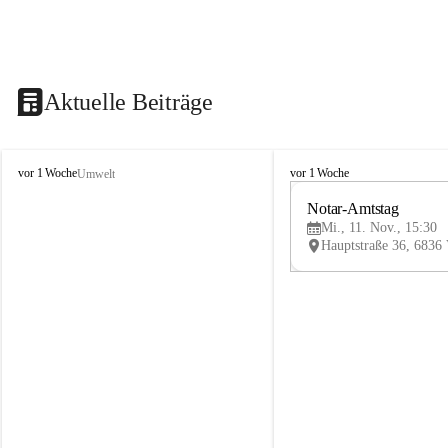
Aktuelle Beiträge
V
V
vor 1 Woche
vor 1 Woche
Umwelt
i
i
k
k
Notar-Amtstag
t
t
Mi., 11. Nov., 15:30
o
o
r
r
s
s
b
b
e
e
r
r
g
g