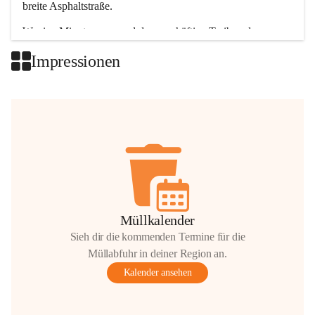
breite Asphaltstraße. 
Wenige Minuten nur, und das geschäftige Treiben der 
Talgemeinden sorgt für abwechslungsreiche Möglichkeiten.
Impressionen
+2
Müllkalender
Sieh dir die kommenden Termine für die
Müllabfuhr in deiner Region an.
Kalender ansehen