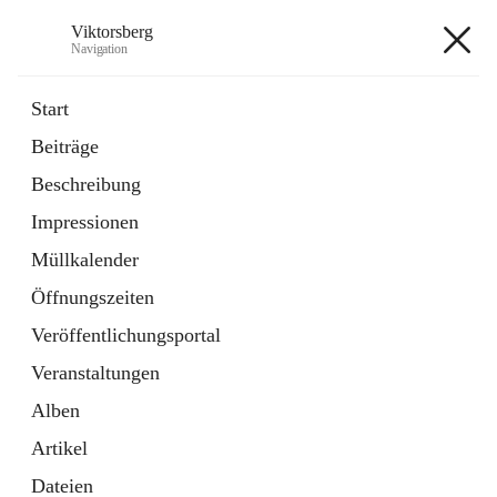
Viktorsberg
Navigation
Viktorsberg
Start
Beiträge
Gemeindepolitik
Beschreibung
1 Schnellzugriff
Impressionen
Bürgerservice
10 Schnellzugriffe
Müllkalender
Öffnungszeiten
+8
Veröffentlichungsportal
Veranstaltungen
Alben
Artikel
Hauptadresse
Dateien