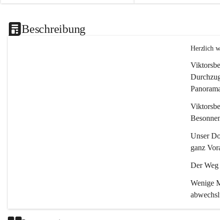
Beschreibung
Herzlich 
Viktorsbe
Durchzugs
Panoramas
Viktorsbe
Besonnenh
Unser Dor
ganz Vora
Der Weg i
Wenige Mi
abwechsl