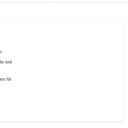
t. 
uhe und 
en für 
 