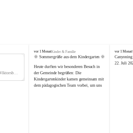
V
V
vor 1 Monat
vor 1 Monat
Kinder & Familie
i
i
🌞 Sommergrüße aus dem Kindergarten 🌞
Canyoning 
k
k
11
22. Juli 20
Heute durften wir besonderen Besuch in 
t
t
NO
o
o
Hauptstraße 36, 6836 Viktorsberg, AUT
der Gemeinde begrüßen: Die 
V
r
r
Kindergartenkinder kamen gemeinsam mit 
s
s
dem pädagogischen Team vorbei, um uns 
b
b
einen schönen Sommer zu wünschen.
e
e
r
r
Vielen Dank für diese liebe Überraschung 
g
g
und die fröhlichen Sommergrüße! Wir 
wünschen allen Kindern, ihren Familien 
sowie dem gesamten Kindergarten-Team 
erholsame, sonnige und wunderschöne 
Sommerferien. 🌼☀️