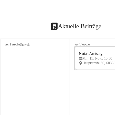
Aktuelle Beiträge
V
V
vor 1 Woche
vor 1 Woche
Umwelt
i
i
k
k
Notar-Amtstag
t
t
Mi., 11. Nov., 15:30
o
o
r
r
s
s
b
b
e
e
r
r
g
g