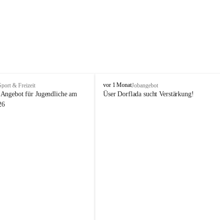
V
vor 1 Monat
Sport & Freizeit
Jobangebot
i
Angebot für Jugendliche am 
Üser Dorflada sucht Verstärkung! 
k
26
t
o
r
s
b
e
r
g