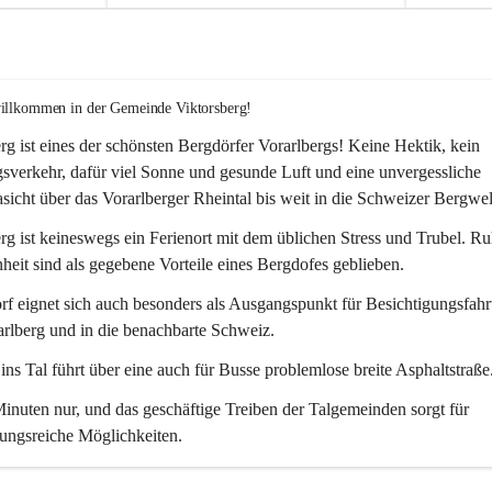
willkommen in der Gemeinde Viktorsberg!
rg ist eines der schönsten Bergdörfer Vorarlbergs! Keine Hektik, kein 
verkehr, dafür viel Sonne und gesunde Luft und eine unvergessliche 
icht über das Vorarlberger Rheintal bis weit in die Schweizer Bergwel
rg ist keineswegs ein Ferienort mit dem üblichen Stress und Trubel. R
eit sind als gegebene Vorteile eines Bergdofes geblieben. 
f eignet sich auch besonders als Ausgangspunkt für Besichtigungsfahrt
rlberg und in die benachbarte Schweiz. 
ns Tal führt über eine auch für Busse problemlose breite Asphaltstraße.
nuten nur, und das geschäftige Treiben der Talgemeinden sorgt für 
ungsreiche Möglichkeiten.