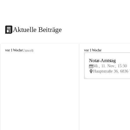
Aktuelle Beiträge
V
V
vor 1 Woche
vor 1 Woche
Umwelt
i
i
k
k
Notar-Amtstag
t
t
Mi., 11. Nov., 15:30
o
o
r
r
s
s
b
b
e
e
r
r
g
g