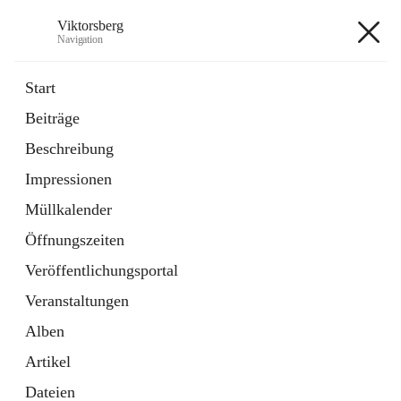
Viktorsberg
Navigation
Viktorsberg
Start
Beiträge
Gemeindepolitik
Beschreibung
1 Schnellzugriff
Impressionen
Bürgerservice
10 Schnellzugriffe
Müllkalender
Öffnungszeiten
+8
Veröffentlichungsportal
Veranstaltungen
Alben
Artikel
Hauptadresse
Dateien