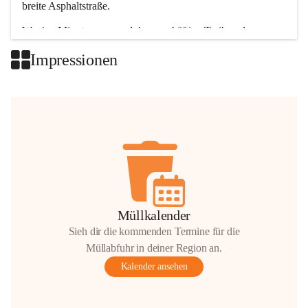
breite Asphaltstraße. 
Wenige Minuten nur, und das geschäftige Treiben der 
Talgemeinden sorgt für abwechslungsreiche Möglichkeiten.
Impressionen
+2
Müllkalender
Sieh dir die kommenden Termine für die
Müllabfuhr in deiner Region an.
Kalender ansehen