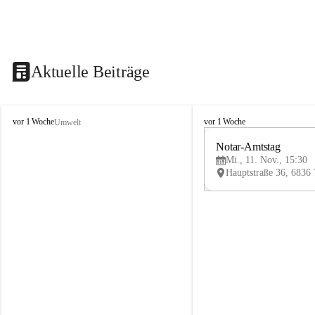
Aktuelle Beiträge
V
V
vor 1 Woche
vor 1 Woche
Umwelt
i
i
k
k
Notar-Amtstag
t
t
Mi., 11. Nov., 15:30
o
o
r
r
s
s
b
b
e
e
r
r
g
g