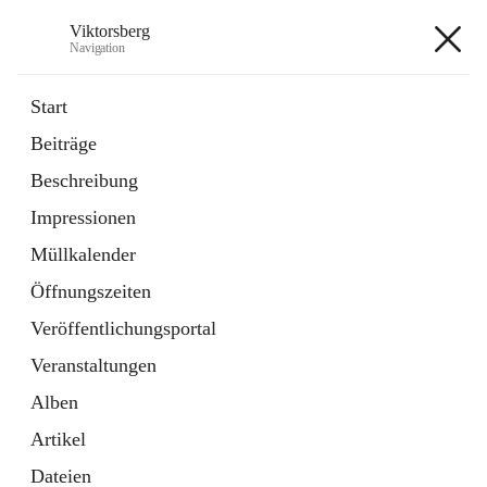
Viktorsberg
Navigation
Viktorsberg
Start
Beiträge
Gemeindepolitik
Beschreibung
1 Schnellzugriff
Impressionen
Bürgerservice
10 Schnellzugriffe
Müllkalender
Öffnungszeiten
+8
Veröffentlichungsportal
Veranstaltungen
Alben
Artikel
Hauptadresse
Dateien