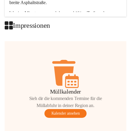
breite Asphaltstraße. 
Wenige Minuten nur, und das geschäftige Treiben der 
Talgemeinden sorgt für abwechslungsreiche Möglichkeiten.
Impressionen
+2
Müllkalender
Sieh dir die kommenden Termine für die
Müllabfuhr in deiner Region an.
Kalender ansehen