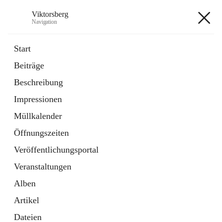
Viktorsberg
Navigation
Viktorsberg
Start
Beiträge
Gemeindepolitik
Beschreibung
1 Schnellzugriff
Impressionen
Bürgerservice
10 Schnellzugriffe
Müllkalender
Öffnungszeiten
+8
Veröffentlichungsportal
Veranstaltungen
Alben
Artikel
Hauptadresse
Dateien