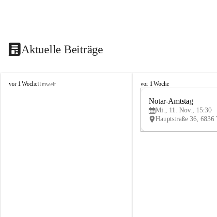
Aktuelle Beiträge
V
V
vor 1 Woche
vor 1 Woche
Umwelt
i
i
k
k
Notar-Amtstag
t
t
Mi., 11. Nov., 15:30
o
o
r
r
s
s
b
b
e
e
r
r
g
g