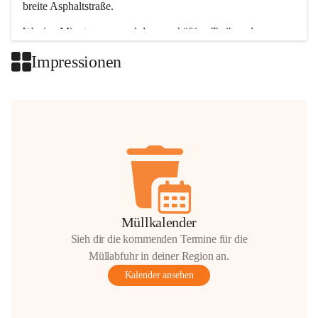
breite Asphaltstraße. 
Wenige Minuten nur, und das geschäftige Treiben der 
Talgemeinden sorgt für abwechslungsreiche Möglichkeiten.
Impressionen
+2
Müllkalender
Sieh dir die kommenden Termine für die
Müllabfuhr in deiner Region an.
Kalender ansehen